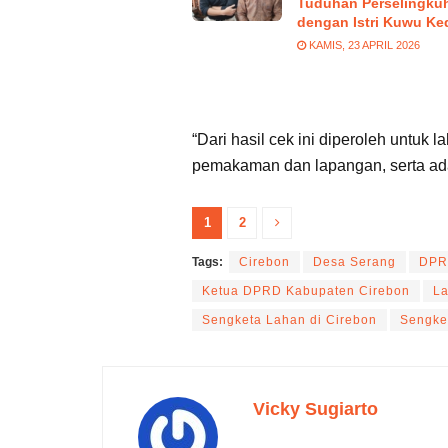
Tuduhan Perselingku
dengan Istri Kuwu Ke
KAMIS, 23 APRIL 2026
“Dari hasil cek ini diperoleh untuk 
pemakaman dan lapangan, serta ada
1
2
Tags:
Cirebon
Desa Serang
DPR
Ketua DPRD Kabupaten Cirebon
L
Sengketa Lahan di Cirebon
Sengke
Vicky Sugiarto