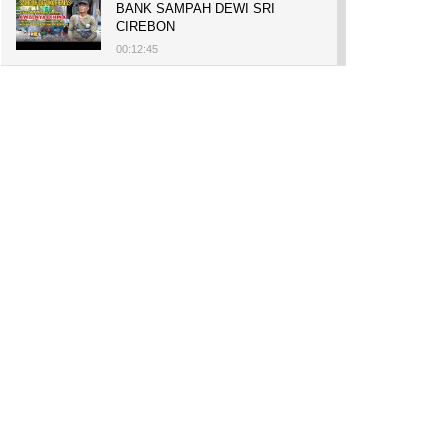
BANK SAMPAH DEWI SRI
CIREBON
00:12:45
PELUANG USAHA, BUKA TOKO
BAKO TINGWEK, MODAL AWAL
700 RIBU, BISA BELI RUMAH
700 JUTA DAN UMROH
00:14:51
Tanam Mangrove untuk Cegah
Abrasi, Penghasilan Meningkat
hingga Rp.1 Milar dan Jadi Desa
Wisata
00:08:44
HASILKAN PUNDI-PUNDI
RUPIAH, NIAT AWAL
LESTARIKAN BUDAYA CIREBON
00:07:00
AWALNYA COBA-COBA, KINI
SUKSES TANAM SORGUM 2
HEKTAR DI LAHAN KURANG