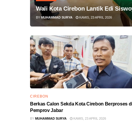
Wali Kota Cirebon Lantik Edi Siswo
BY
MUHAMMAD SURYA
KAMIS, 23 APRIL 2026
CIREBON
Berkas Calon Sekda Kota Cirebon Berproses d
Pemprov Jabar
BY
MUHAMMAD SURYA
KAMIS, 23 APRIL 2026