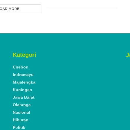
OAD MORE
ADVERTISEMENT
rebon Siap
 Ono Surono:
emakaman Terkait
 Jamblang