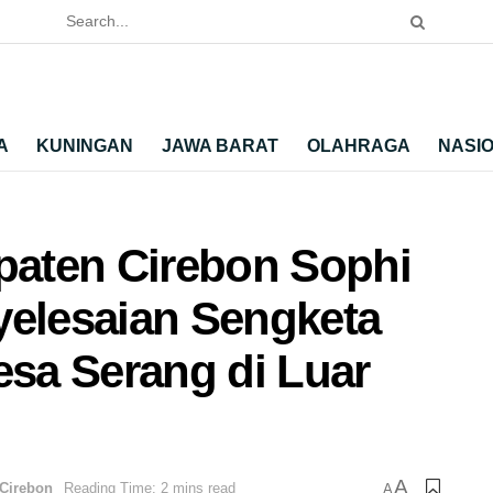
A
KUNINGAN
JAWA BARAT
OLAHRAGA
NASI
aten Cirebon Sophi
yelesaian Sengketa
sa Serang di Luar
A
Cirebon
Reading Time: 2 mins read
A