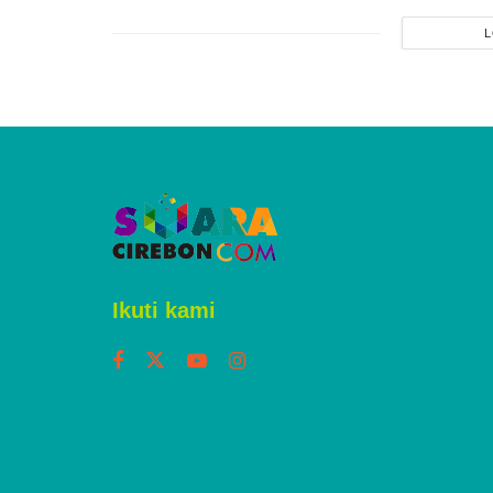
L
Home
Cirebon
Pemdes Serang Ci
Pertahankan Aset,
Sengketa Lahan P
Sejarah Klenteng