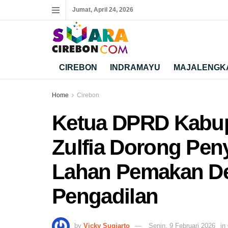
Jumat, April 24, 2026
CIREBON
INDRAMAYU
MAJALENGK
Home
Cirebon
Ketua DPRD Kabup
Zulfia Dorong Pen
Lahan Pemakan De
Pengadilan
by
Vicky Sugiarto
Senin, 9 Februari 2026
in