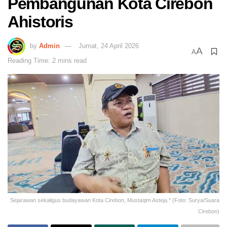
Pembangunan Kota Cirebon
Ahistoris
by
Admin
Jumat, 24 April 2026
A
A
Reading Time: 2 mins read
Sejarawan sekaligus budayawan Kota Cirebon, Mustaqim Asteja.* (Foto: Surya/Suara
Cirebon)