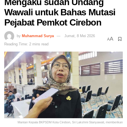
Mengaku sudah Undang
Wawali untuk Bahas Mutasi
Pejabat Pemkot Cirebon
by
Muhammad Surya
Jumat, 8 Mei 2026
A
A
Reading Time: 2 mins read
Mantan Kepala BKPSDM Kota Cirebon, Sri Lakshmi Stanyawati, memberikan