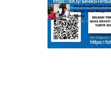
Disdukcapil Kota Cir
Bantah Data Warga Di
Hilang
KAMIS, 6 AGUSTUS 2026