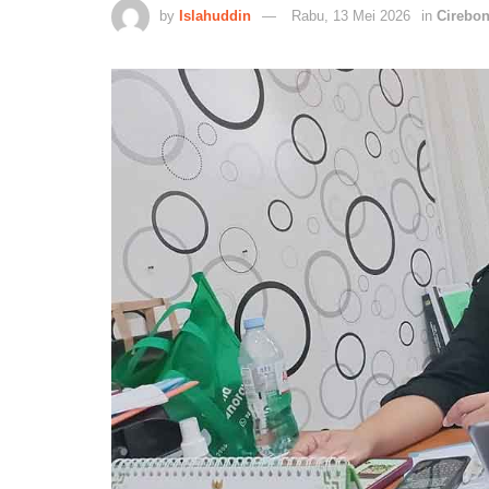
by
Islahuddin
Rabu, 13 Mei 2026
in
Cirebo