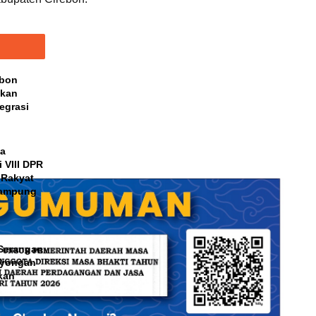
ebon
pkan
egrasi
ga
 VIII DPR
 Rakyat
Rampung
 Serangan
eyongan
kan