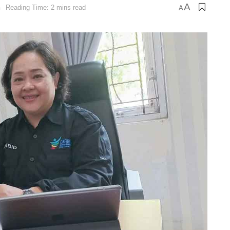
A
n
Reading Time: 2 mins read
A