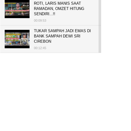
ROTI, LARIS MANIS SAAT
RAMADAN, OMZET HITUNG
SENDIRI...!!
00:09:53
TUKAR SAMPAH JADI EMAS DI
BANK SAMPAH DEWI SRI
CIREBON
00:12:45
PELUANG USAHA, BUKA TOKO
BAKO TINGWEK, MODAL AWAL
700 RIBU, BISA BELI RUMAH
700 JUTA DAN UMROH
00:14:51
Tanam Mangrove untuk Cegah
Abrasi, Penghasilan Meningkat
hingga Rp.1 Milar dan Jadi Desa
Wisata
00:08:44
HASILKAN PUNDI-PUNDI
RUPIAH, NIAT AWAL