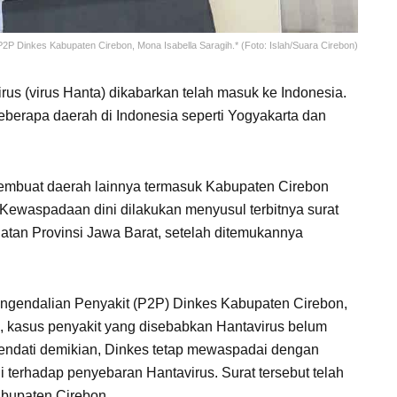
P2P Dinkes Kabupaten Cirebon, Mona Isabella Saragih.* (Foto: Islah/Suara Cirebon)
us (virus Hanta) dikabarkan telah masuk ke Indonesia.
beberapa daerah di Indonesia seperti Yogyakarta dan
embuat daerah lainnya termasuk Kabupaten Cirebon
ewaspadaan dini dilakukan menyusul terbitnya surat
atan Provinsi Jawa Barat, setelah ditemukannya
gendalian Penyakit (P2P) Dinkes Kabupaten Cirebon,
, kasus penyakit yang disebabkan Hantavirus belum
endati demikian, Dinkes tetap mewaspadai dengan
 terhadap penyebaran Hantavirus. Surat tersebut telah
abupaten Cirebon.