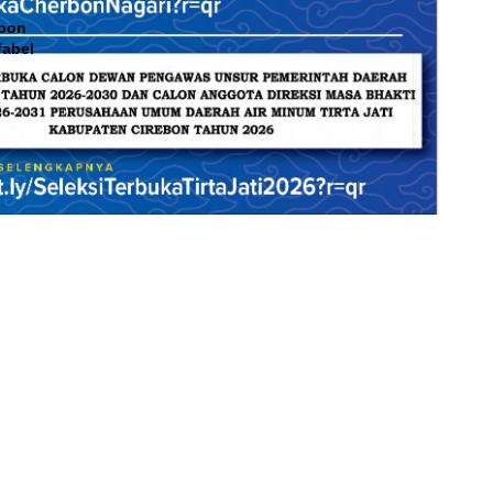
ebon
fabel