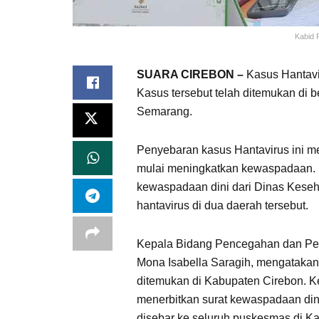
Kabid 
SUARA CIREBON –
Kasus Hantavir
Kasus tersebut telah ditemukan di 
Semarang.
Penyebaran kasus Hantavirus ini m
mulai meningkatkan kewaspadaan. K
kewaspadaan dini dari Dinas Keseh
hantavirus di dua daerah tersebut.
Kepala Bidang Pencegahan dan Pen
Mona Isabella Saragih, mengatakan
ditemukan di Kabupaten Cirebon. K
menerbitkan surat kewaspadaan dini
disebar ke seluruh puskesmas di K