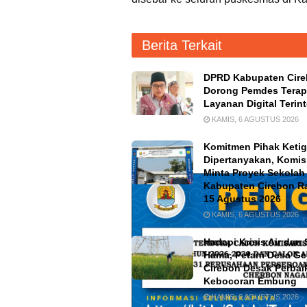
Berita Terkait
DPRD Kabupaten Cir
Dorong Pemdes Tera
Layanan Digital Terint
KAMIS, 6 AGUSTUS 2026
Komitmen Pihak Keti
Dipertanyakan, Komisi
Minta Proyek Sekolah
Kabupaten Cirebon 
15 Agustus 2026
KAMIS, 6 AGUSTUS 2026
Hadapi Krisis Air dan
Hama, Petani Desa G
Cirebon Desak Perbai
Kebocoran Embung
KAMIS, 6 AGUSTUS 2026