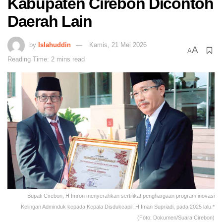
Kabupaten Cirebon Dicontoh
Daerah Lain
by
Islahuddin
Kamis, 21 Mei 2026
A
A
Reading Time: 2 mins read
Bupati Cirebon, H Imron menyerahkan sertifikat penghargaan program inovasi
Kelingan Adminduk kepada Kepala Disdukcapil, H Iman Supriadi, pada 2025 lalu.*
(Foto: Dokumen/Suara Cirebon)