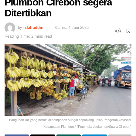
Plumbon Cirebon segera
Ditertibkan
by
Islahuddin
Kamis, 4 Juni 2026
A
A
Reading Time: 2 mins read
Bangunan liar yang berdiri di sempadan sungai sepanjang Jalan Pangeran Antasari,
Kecamatan Plumbon.* (Foto: Islah/dokumen/Suara Cirebon)