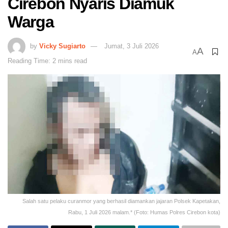
Cirebon Nyaris Diamuk
Warga
by
Vicky Sugiarto
Jumat, 3 Juli 2026
A
A
Reading Time: 2 mins read
Salah satu pelaku curanmor yang berhasil diamankan jajaran Polsek Kapetakan,
Rabu, 1 Juli 2026 malam.* (Foto: Humas Polres Cirebon kota)