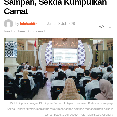
Sampah, Sekda Kumpulkan
Camat
by
Islahuddin
Jumat, 3 Juli 2026
A
A
Reading Time: 3 mins read
Wakil Bupati sekaligus Plh Bupati Cirebon, H Agus Kurnaiwan Budiman didampingi
Sekda Hendra Nirmala memimpin rakor penanganan sampah menghadirkan seluruh
camat, Rabu, 1 Juli 2026.* (Foto: Islah/Suara Cirebon)