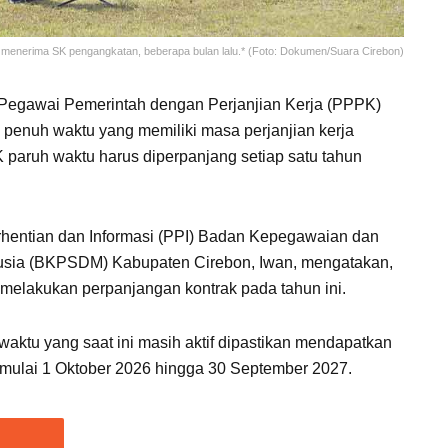
menerima SK pengangkatan, beberapa bulan lalu.* (Foto: Dokumen/Suara Cirebon)
Pegawai Pemerintah dengan Perjanjian Kerja (PPPK)
enuh waktu yang memiliki masa perjanjian kerja
 paruh waktu harus diperpanjang setiap satu tahun
entian dan Informasi (PPI) Badan Kepegawaian dan
ia (BKPSDM) Kabupaten Cirebon, Iwan, mengatakan,
elakukan perpanjangan kontrak pada tahun ini.
aktu yang saat ini masih aktif dipastikan mendapatkan
 mulai 1 Oktober 2026 hingga 30 September 2027.