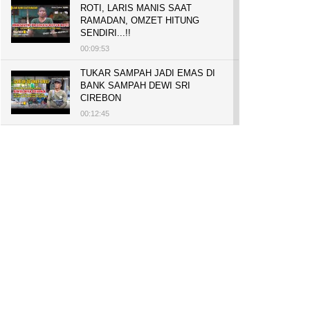
ROTI, LARIS MANIS SAAT
RAMADAN, OMZET HITUNG
SENDIRI...!!
00:09:53
TUKAR SAMPAH JADI EMAS DI
BANK SAMPAH DEWI SRI
CIREBON
00:12:45
PELUANG USAHA, BUKA TOKO
BAKO TINGWEK, MODAL AWAL
700 RIBU, BISA BELI RUMAH
700 JUTA DAN UMROH
00:14:51
Tanam Mangrove untuk Cegah
Abrasi, Penghasilan Meningkat
hingga Rp.1 Milar dan Jadi Desa
Wisata
00:08:44
HASILKAN PUNDI-PUNDI
RUPIAH, NIAT AWAL