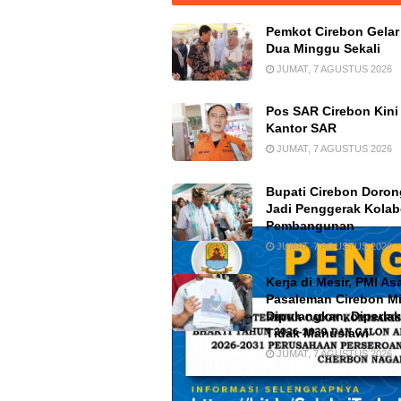
Pemkot Cirebon Gela
Dua Minggu Sekali
JUMAT, 7 AGUSTUS 2026
Pos SAR Cirebon Kini
Kantor SAR
JUMAT, 7 AGUSTUS 2026
Bupati Cirebon Doro
Jadi Penggerak Kolab
Pembangunan
JUMAT, 7 AGUSTUS 2026
Kerja di Mesir, PMI As
Pasaleman Cirebon M
Dipulangkan, Diperla
Tidak Manusiawi
JUMAT, 7 AGUSTUS 2026