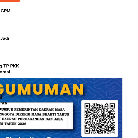
r GPM
 Jadi
ng TP PKK
orasi
al
inta
kuan