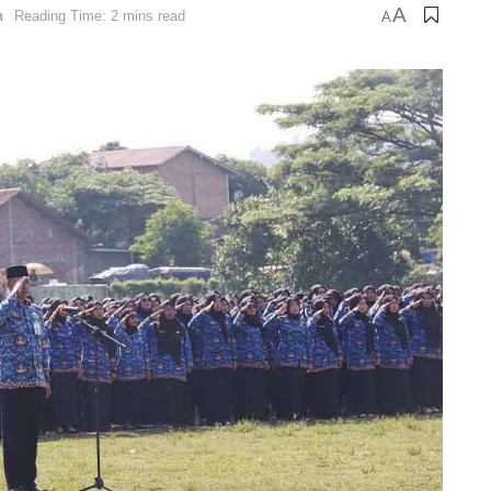
A
n
Reading Time: 2 mins read
A