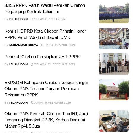
3.495 PPPK Paruh Waktu Pemkab Cirebon
Perpanjang Kontrak Tahun Ini
BY
ISLAHUDDIN
SELASA, 7 JULI 2026
Komisi I DPRD Kota Cirebon Prihatin Honor
PPPK Paruh Waktu di Bawah UMK
BY
MUHAMMAD SURYA
RABU, 15 APRIL 2026
Pemkab Cirebon Persiapkan JHT PPPK
BY
ISLAHUDDIN
SELASA, 24 FEBRUARI 2026
BKPSDM Kabupaten Cirebon segera Panggil
Oknum PNS Terlapor Dugaan Penipuan
Rekrutmen PPPK
BY
ISLAHUDDIN
JUMAT, 6 FEBRUARI 2026
Oknum PNS Pemkab Cirebon Tipu IRT, Janji
Langsung Diangkat PPPK, Korban Dimintai
Mahar Rp41,5 Juta