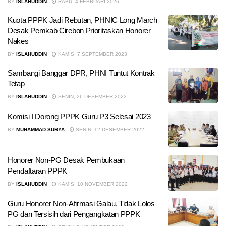
BY
ISLAHUDDIN
RABU, 4 FEBRUARI 2026
Kuota PPPK Jadi Rebutan, PHNIC Long March
Desak Pemkab Cirebon Prioritaskan Honorer
Nakes
BY
ISLAHUDDIN
KAMIS, 7 SEPTEMBER 2023
Sambangi Banggar DPR, PHNI Tuntut Kontrak
Tetap
BY
ISLAHUDDIN
SENIN, 26 DESEMBER 2022
Komisi I Dorong PPPK Guru P3 Selesai 2023
BY
MUHAMMAD SURYA
SENIN, 12 DESEMBER 2022
Honorer Non-PG Desak Pembukaan
Pendaftaran PPPK
BY
ISLAHUDDIN
KAMIS, 10 NOVEMBER 2022
Guru Honorer Non-Afirmasi Galau, Tidak Lolos
PG dan Tersisih dari Pengangkatan PPPK