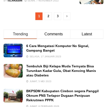
BY
ISLAHUDDIN
SENIN, 7 NOVEMBER 2022
1
2
3
Trending
Comments
Latest
6 Cara Mengatasi Komputer No Signal,
Gampang Banget
SELASA, 17 JANUARI 2023
Tembuluk Biji Kelapa Muda Ternyata Bisa
Turunkan Kadar Gula, Obat Kencing Manis
atau Diabetes
JUMAT, 5 MEI 2023
BKPSDM Kabupaten Cirebon segera Panggil
Oknum PNS Terlapor Dugaan Penipuan
Rekrutmen PPPK
JUMAT, 6 FEBRUARI 2026