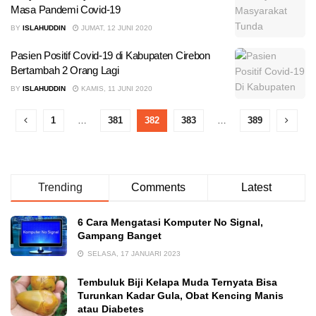
Masa Pandemi Covid-19
BY
ISLAHUDDIN
JUMAT, 12 JUNI 2020
Pasien Positif Covid-19 di Kabupaten Cirebon
Bertambah 2 Orang Lagi
BY
ISLAHUDDIN
KAMIS, 11 JUNI 2020
1
…
381
382
383
…
389
Trending
Comments
Latest
6 Cara Mengatasi Komputer No Signal,
Gampang Banget
SELASA, 17 JANUARI 2023
Tembuluk Biji Kelapa Muda Ternyata Bisa
Turunkan Kadar Gula, Obat Kencing Manis
atau Diabetes