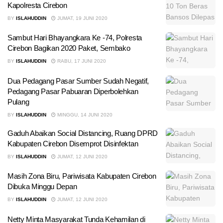
Kapolresta Cirebon
BY
ISLAHUDDIN
JUMAT, 19 JUNI 2020
Sambut Hari Bhayangkara Ke -74, Polresta
Cirebon Bagikan 2020 Paket, Sembako
BY
ISLAHUDDIN
RABU, 17 JUNI 2020
Dua Pedagang Pasar Sumber Sudah Negatif,
Pedagang Pasar Pabuaran Diperbolehkan
Pulang
BY
ISLAHUDDIN
MINGGU, 14 JUNI 2020
Gaduh Abaikan Social Distancing, Ruang DPRD
Kabupaten Cirebon Disemprot Disinfektan
BY
ISLAHUDDIN
JUMAT, 12 JUNI 2020
Masih Zona Biru, Pariwisata Kabupaten Cirebon
Dibuka Minggu Depan
BY
ISLAHUDDIN
JUMAT, 12 JUNI 2020
Netty Minta Masyarakat Tunda Kehamilan di