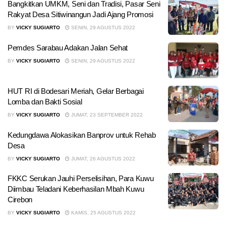
Bangkitkan UMKM, Seni dan Tradisi, Pasar Seni
Rakyat Desa Sitiwinangun Jadi Ajang Promosi
BY
VICKY SUGIARTO
SENIN, 29 AGUSTUS 2022
Pemdes Sarabau Adakan Jalan Sehat
BY
VICKY SUGIARTO
SENIN, 29 AGUSTUS 2022
HUT RI di Bodesari Meriah, Gelar Berbagai
Lomba dan Bakti Sosial
BY
VICKY SUGIARTO
JUMAT, 23 SEPTEMBER 2022
Kedungdawa Alokasikan Banprov untuk Rehab
Desa
BY
VICKY SUGIARTO
JUMAT, 26 AGUSTUS 2022
FKKC Serukan Jauhi Perselisihan, Para Kuwu
Diimbau Teladani Keberhasilan Mbah Kuwu
Cirebon
BY
VICKY SUGIARTO
KAMIS, 25 AGUSTUS 2022