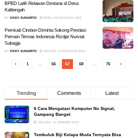
BPBD Latih Relawan Destana di Desa
Kalitengah
BY
VICKY SUGIARTO
RABU, 24 AGUSTUS 2022
Pemkab Cirebon Diminta Sokong Prestasi
Pemain Timnas Indonesia Rizdjar Nurviat
Subagja
BY
VICKY SUGIARTO
SELASA, 23 AGUSTUS 2022
1
…
66
67
68
…
76
Trending
Comments
Latest
6 Cara Mengatasi Komputer No Signal,
Gampang Banget
SELASA, 17 JANUARI 2023
Tembuluk Biji Kelapa Muda Ternyata Bisa