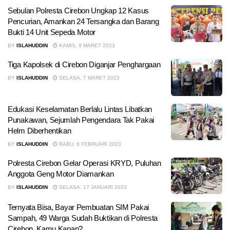
Sebulan Polresta Cirebon Ungkap 12 Kasus
Pencurian, Amankan 24 Tersangka dan Barang
Bukti 14 Unit Sepeda Motor
BY
ISLAHUDDIN
KAMIS, 9 MARET 2023
Tiga Kapolsek di Cirebon Diganjar Penghargaan
BY
ISLAHUDDIN
SELASA, 7 MARET 2023
Edukasi Keselamatan Berlalu Lintas Libatkan
Punakawan, Sejumlah Pengendara Tak Pakai
Helm Diberhentikan
BY
ISLAHUDDIN
RABU, 8 FEBRUARI 2023
Polresta Cirebon Gelar Operasi KRYD, Puluhan
Anggota Geng Motor Diamankan
BY
ISLAHUDDIN
SELASA, 17 JANUARI 2023
Ternyata Bisa, Bayar Pembuatan SIM Pakai
Sampah, 49 Warga Sudah Buktikan di Polresta
Cirebon, Kamu Kapan?