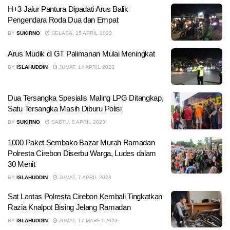
H+3 Jalur Pantura Dipadati Arus Balik
Pengendara Roda Dua dan Empat
BY
SUKIRNO
SELASA, 25 APRIL 2023
Arus Mudik di GT Palimanan Mulai Meningkat
BY
ISLAHUDDIN
JUMAT, 14 APRIL 2023
Dua Tersangka Spesialis Maling LPG Ditangkap,
Satu Tersangka Masih Diburu Polisi
BY
SUKIRNO
SABTU, 8 APRIL 2023
1000 Paket Sembako Bazar Murah Ramadan
Polresta Cirebon Diserbu Warga, Ludes dalam
30 Menit
BY
ISLAHUDDIN
JUMAT, 7 APRIL 2023
Sat Lantas Polresta Cirebon Kembali Tingkatkan
Razia Knalpot Bising Jelang Ramadan
BY
ISLAHUDDIN
JUMAT, 17 MARET 2023