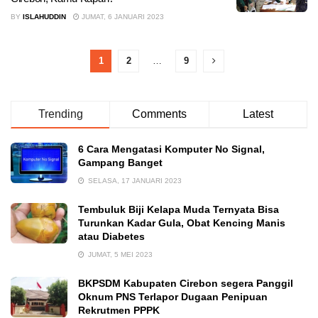
BY
ISLAHUDDIN
JUMAT, 6 JANUARI 2023
1
2
…
9
Trending
Comments
Latest
6 Cara Mengatasi Komputer No Signal,
Gampang Banget
SELASA, 17 JANUARI 2023
Tembuluk Biji Kelapa Muda Ternyata Bisa
Turunkan Kadar Gula, Obat Kencing Manis
atau Diabetes
JUMAT, 5 MEI 2023
BKPSDM Kabupaten Cirebon segera Panggil
Oknum PNS Terlapor Dugaan Penipuan
Rekrutmen PPPK