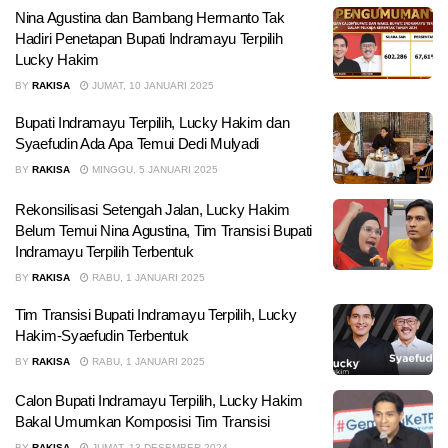
Nina Agustina dan Bambang Hermanto Tak
Hadiri Penetapan Bupati Indramayu Terpilih
Lucky Hakim
BY
RAKISA
JUMAT, 10 JANUARI 2025
Bupati Indramayu Terpilih, Lucky Hakim dan
Syaefudin Ada Apa Temui Dedi Mulyadi
BY
RAKISA
MINGGU, 5 JANUARI 2025
Rekonsilisasi Setengah Jalan, Lucky Hakim
Belum Temui Nina Agustina, Tim Transisi Bupati
Indramayu Terpilih Terbentuk
BY
RAKISA
RABU, 1 JANUARI 2025
Tim Transisi Bupati Indramayu Terpilih, Lucky
Hakim-Syaefudin Terbentuk
BY
RAKISA
RABU, 1 JANUARI 2025
Calon Bupati Indramayu Terpilih, Lucky Hakim
Bakal Umumkan Komposisi Tim Transisi
BY
RAKISA
JUMAT, 13 DESEMBER 2024