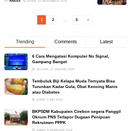
BY
RAKISA
SENIN, 25 NOVEMBER 2024
1
2
…
6
Trending
Comments
Latest
6 Cara Mengatasi Komputer No Signal,
Gampang Banget
SELASA, 17 JANUARI 2023
Tembuluk Biji Kelapa Muda Ternyata Bisa
Turunkan Kadar Gula, Obat Kencing Manis
atau Diabetes
JUMAT, 5 MEI 2023
BKPSDM Kabupaten Cirebon segera Panggil
Oknum PNS Terlapor Dugaan Penipuan
Rekrutmen PPPK
JUMAT, 6 FEBRUARI 2026