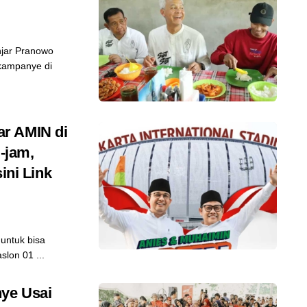
njar Pranowo
kampanye di
r AMIN di
-jam,
ini Link
 untuk bisa
lon 01 ...
ye Usai