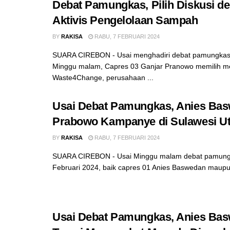
Debat Pamungkas, Pilih Diskusi d
Aktivis Pengelolaan Sampah
BY
RAKISA
RABU, 7 FEBRUARI 2024
SUARA CIREBON - Usai menghadiri debat pamungkas
Minggu malam, Capres 03 Ganjar Pranowo memilih m
Waste4Change, perusahaan ...
Usai Debat Pamungkas, Anies Ba
Prabowo Kampanye di Sulawesi Ut
BY
RAKISA
RABU, 7 FEBRUARI 2024
SUARA CIREBON - Usai Minggu malam debat pamungk
Februari 2024, baik capres 01 Anies Baswedan maupun
Usai Debat Pamungkas, Anies Ba