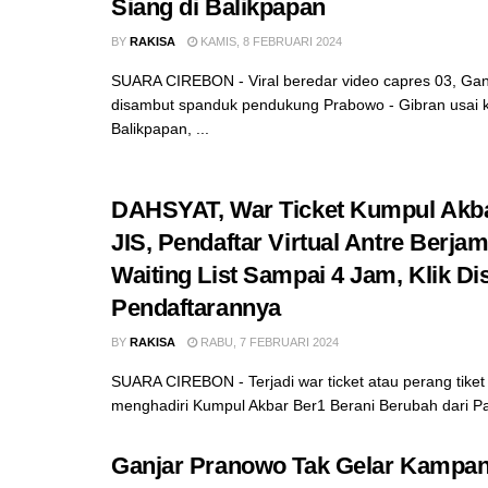
Siang di Balikpapan
BY
RAKISA
KAMIS, 8 FEBRUARI 2024
SUARA CIREBON - Viral beredar video capres 03, Ga
disambut spanduk pendukung Prabowo - Gibran usai 
Balikpapan, ...
DAHSYAT, War Ticket Kumpul Akba
JIS, Pendaftar Virtual Antre Berjam
Waiting List Sampai 4 Jam, Klik Dis
Pendaftarannya
BY
RAKISA
RABU, 7 FEBRUARI 2024
SUARA CIREBON - Terjadi war ticket atau perang tiket
menghadiri Kumpul Akbar Ber1 Berani Berubah dari Pas
Ganjar Pranowo Tak Gelar Kampan