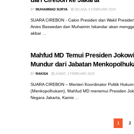
BY
MUHAMMAD SURYA
SELASA, 6 FEBRUARI 2024
SUARA CIREBON - Calon Presiden dan Wakil Presiden
Anies Baswedan dan Muhaimin Iskandar akan mengg
akbar ...
Mahfud MD Temui Presiden Jokowi
Mundur dari Jabatan Menkopolhu
BY
RAKISA
JUMAT, 2 FEBRUARI 2024
SUARA CIREBON – Menteri Koordinator Politik Huku
(Menkopolhukam), Mahfud MD menemui Presiden Joko
Negara Jakarta, Kamis ...
1
2