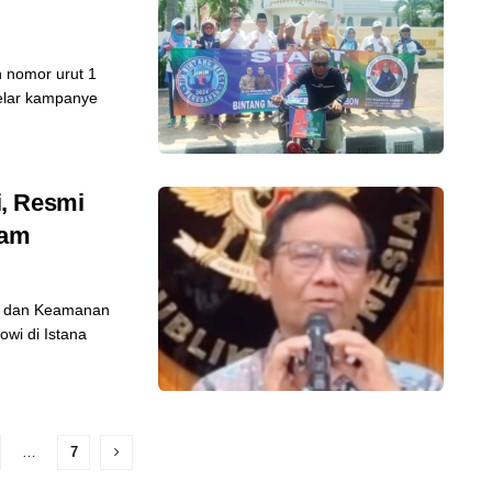
 nomor urut 1
elar kampanye
, Resmi
kam
m dan Keamanan
wi di Istana
…
7