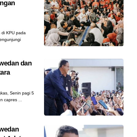
engan
 di KPU pada
engunjungi
swedan dan
ara
as, Senin pagi 5
 capres ...
swedan