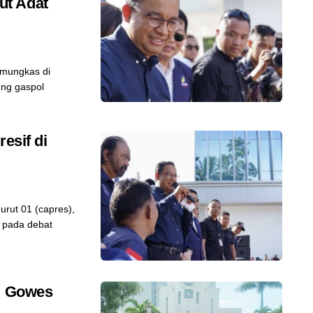
ut Adat
mungkas di
ung gaspol
esif di
rut 01 (capres),
f pada debat
ki Gowes