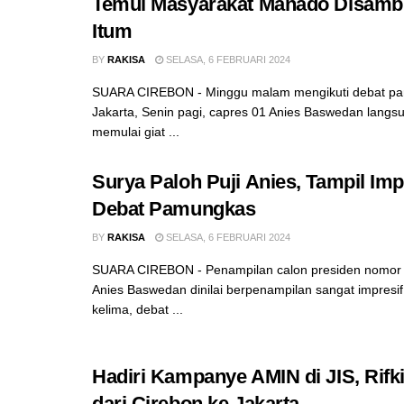
Temui Masyarakat Manado Disamb
Itum
BY
RAKISA
SELASA, 6 FEBRUARI 2024
SUARA CIREBON - Minggu malam mengikuti debat pa
Jakarta, Senin pagi, capres 01 Anies Baswedan langs
memulai giat ...
Surya Paloh Puji Anies, Tampil Impr
Debat Pamungkas
BY
RAKISA
SELASA, 6 FEBRUARI 2024
SUARA CIREBON - Penampilan calon presiden nomor u
Anies Baswedan dinilai berpenampilan sangat impresi
kelima, debat ...
Hadiri Kampanye AMIN di JIS, Rif
dari Cirebon ke Jakarta