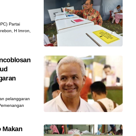
C) Partai
rebon, H Imron,
ncoblosan
fud
garan
an pelanggaran
m Pemenangan
o Makan