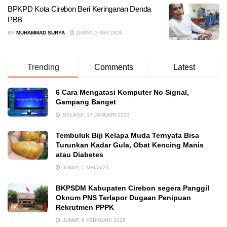
BPKPD Kota Cirebon Beri Keringanan Denda
PBB
BY
MUHAMMAD SURYA
JUMAT, 3 MEI 2024
Trending
Comments
Latest
6 Cara Mengatasi Komputer No Signal,
Gampang Banget
SELASA, 17 JANUARI 2023
Tembuluk Biji Kelapa Muda Ternyata Bisa
Turunkan Kadar Gula, Obat Kencing Manis
atau Diabetes
JUMAT, 5 MEI 2023
BKPSDM Kabupaten Cirebon segera Panggil
Oknum PNS Terlapor Dugaan Penipuan
Rekrutmen PPPK
JUMAT, 6 FEBRUARI 2026