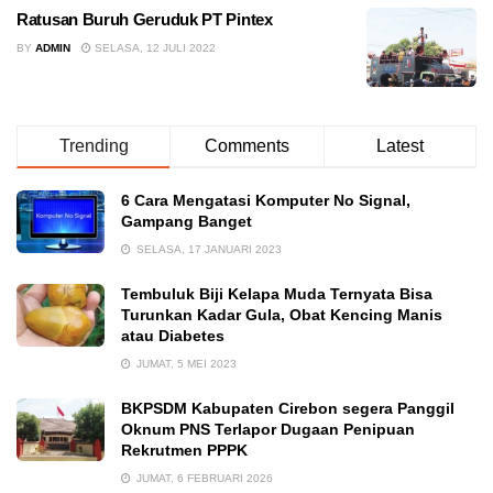
Ratusan Buruh Geruduk PT Pintex
BY
ADMIN
SELASA, 12 JULI 2022
Trending
Comments
Latest
6 Cara Mengatasi Komputer No Signal,
Gampang Banget
SELASA, 17 JANUARI 2023
Tembuluk Biji Kelapa Muda Ternyata Bisa
Turunkan Kadar Gula, Obat Kencing Manis
atau Diabetes
JUMAT, 5 MEI 2023
BKPSDM Kabupaten Cirebon segera Panggil
Oknum PNS Terlapor Dugaan Penipuan
Rekrutmen PPPK
JUMAT, 6 FEBRUARI 2026