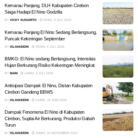
Kemarau Panjang, DLH Kabupaten Cirebon
Siaga Hadapi El Nino Godzilla
BY
VICKY SUGIARTO
RABU, 8 JULI 2026
Kemarau Panjang El Nino Sedang Berlangsung,
Puncak Kekeringan September
BY
ISLAHUDDIN
SENIN, 6 JULI 2026
BMKG: El Nino sedang Berlangsung, Intensitas
Hujan Berkurang Risiko Kekeringan Meningkat
BY
BAIM
JUMAT, 3 JULI 2026
Antisipasi Dampak El Nino, Distan Kabupaten
Cirebon Gandeng BBWS
BY
ISLAHUDDIN
KAMIS, 25 JUNI 2026
Dampak Fenomena El Nino di Kabupaten
Cirebon, Suplai Air Berkurang, Produksi Gabah
Turun
BY
ISLAHUDDIN
JUMAT, 24 NOVEMBER 2023