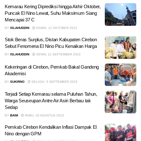
Kemarau Kering Diprediksi hingga Akhir Oktober,
Puncak El Nino Lewat, Suhu Maksimum Siang
Mencapai 37 C
BY
ISLAHUDDIN
KAMIS, 12 OKTOBER 2023
Stok Beras Surplus, Distan Kabupaten Cirebon
Sebut Fenomena El Nino Picu Kenaikan Harga
BY
ISLAHUDDIN
SENIN, 11 SEPTEMBER 2023
Kekeringan di Cirebon, Pemkab Bakal Gandeng
Akademisi
BY
SUKIRNO
SELASA, 5 SEPTEMBER 2023
Terjadi Setiap Kemarau selama Puluhan Tahun,
Warga Seuseupan Antre Air Asin Berbau tak
Sedap
BY
BAIM
RABU, 30 AGUSTUS 2023
Pemkab Cirebon Kendalikan Inflasi Dampak El
Nino dengan GPM