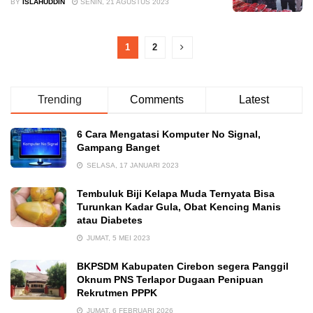
BY
ISLAHUDDIN
SENIN, 21 AGUSTUS 2023
1
2
Trending
Comments
Latest
6 Cara Mengatasi Komputer No Signal,
Gampang Banget
SELASA, 17 JANUARI 2023
Tembuluk Biji Kelapa Muda Ternyata Bisa
Turunkan Kadar Gula, Obat Kencing Manis
atau Diabetes
JUMAT, 5 MEI 2023
BKPSDM Kabupaten Cirebon segera Panggil
Oknum PNS Terlapor Dugaan Penipuan
Rekrutmen PPPK
JUMAT, 6 FEBRUARI 2026