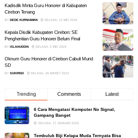
Kadisdik Minta Guru Honorer di Kabupaten
Cirebon Tenang
BY
DEDE KURNIAWAN
SELASA, 12 MEI 2026
Kepala Disdik Kabupaten Cirebon: SE
Penghentian Guru Honorer Belum Final
BY
ISLAHUDDIN
SELASA, 5 MEI 2026
Oknum Guru Honorer di Cirebon Cabuli Murid
SD
BY
SUKIRNO
SELASA, 26 MARET 2024
Trending
Comments
Latest
6 Cara Mengatasi Komputer No Signal,
Gampang Banget
SELASA, 17 JANUARI 2023
Tembuluk Biji Kelapa Muda Ternyata Bisa