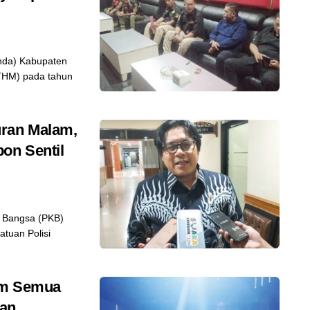
da) Kabupaten
(THM) pada tahun
uran Malam,
on Sentil
n Bangsa (PKB)
tuan Polisi
im Semua
ran