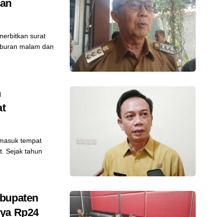
kan
erbitkan surat
hiburan malam dan
n
at
rmasuk tempat
. Sejak tahun
abupaten
nya Rp24