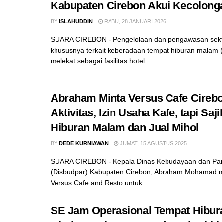
Kabupaten Cirebon Akui Kecolong
BY
ISLAHUDDIN
RABU, 28 JANUARI 2026
SUARA CIREBON - Pengelolaan dan pengawasan sekto
khususnya terkait keberadaan tempat hiburan malam
melekat sebagai fasilitas hotel ...
Abraham Minta Versus Cafe Cireb
Aktivitas, Izin Usaha Kafe, tapi Saj
Hiburan Malam dan Jual Mihol
BY
DEDE KURNIAWAN
JUMAT, 15 AGUSTUS 2025
SUARA CIREBON - Kepala Dinas Kebudayaan dan Par
(Disbudpar) Kabupaten Cirebon, Abraham Mohamad m
Versus Cafe and Resto untuk ...
SE Jam Operasional Tempat Hibura