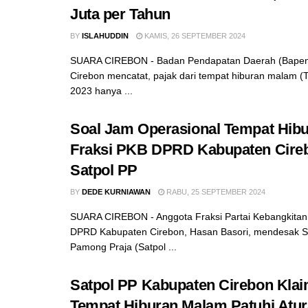
Juta per Tahun
BY
ISLAHUDDIN
KAMIS, 26 SEPTEMBER 2024
SUARA CIREBON - Badan Pendapatan Daerah (Bapen
Cirebon mencatat, pajak dari tempat hiburan malam 
2023 hanya ...
Soal Jam Operasional Tempat Hib
Fraksi PKB DPRD Kabupaten Cireb
Satpol PP
BY
DEDE KURNIAWAN
RABU, 25 SEPTEMBER 2024
SUARA CIREBON - Anggota Fraksi Partai Kebangkita
DPRD Kabupaten Cirebon, Hasan Basori, mendesak Sa
Pamong Praja (Satpol ...
Satpol PP Kabupaten Cirebon Kla
Tempat Hiburan Malam Patuhi Atu