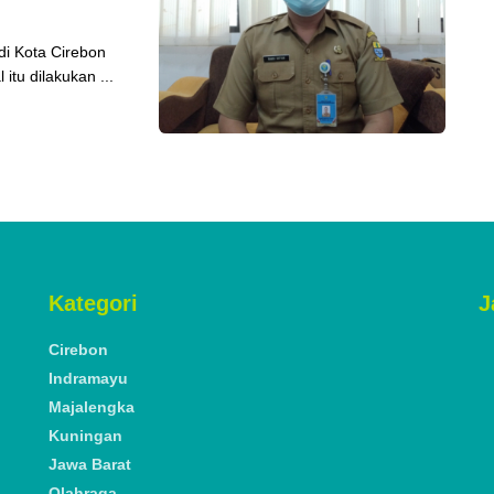
i Kota Cirebon
itu dilakukan ...
Kategori
J
Cirebon
Indramayu
Majalengka
Kuningan
Jawa Barat
Olahraga