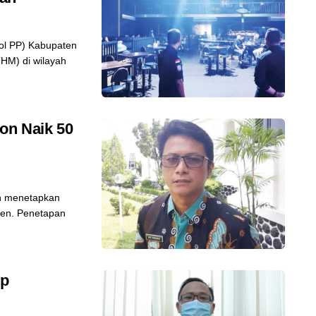
ol PP) Kabupaten
HM) di wilayah
on Naik 50
n menetapkan
sen. Penetapan
up