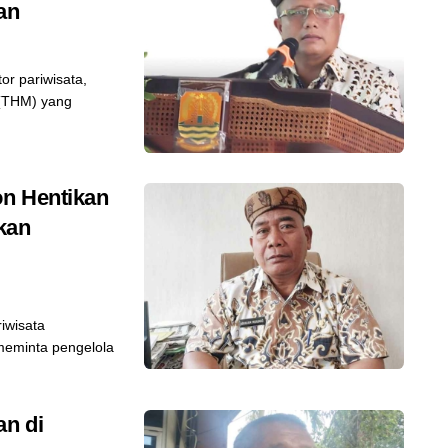
an
r pariwisata,
 (THM) yang
on Hentikan
ikan
iwisata
eminta pengelola
n di