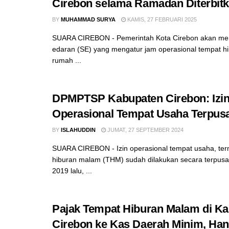
Cirebon selama Ramadan Diterbit
BY
MUHAMMAD SURYA
KAMIS, 27 FEBRUARI 2025
SUARA CIREBON - Pemerintah Kota Cirebon akan men
edaran (SE) yang mengatur jam operasional tempat 
rumah ...
DPMPTSP Kabupaten Cirebon: Izi
Operasional Tempat Usaha Terpus
BY
ISLAHUDDIN
JUMAT, 27 SEPTEMBER 2024
SUARA CIREBON - Izin operasional tempat usaha, te
hiburan malam (THM) sudah dilakukan secara terpusat
2019 lalu, ...
Pajak Tempat Hiburan Malam di K
Cirebon ke Kas Daerah Minim, Ha