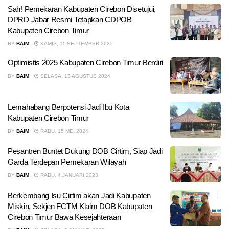
Sah! Pemekaran Kabupaten Cirebon Disetujui,
DPRD Jabar Resmi Tetapkan CDPOB
Kabupaten Cirebon Timur
BY
BAIM
KAMIS, 11 SEPTEMBER 2025
Optimistis 2025 Kabupaten Cirebon Timur Berdiri
BY
BAIM
SELASA, 13 AGUSTUS 2024
Lemahabang Berpotensi Jadi Ibu Kota
Kabupaten Cirebon Timur
BY
BAIM
RABU, 15 MEI 2024
Pesantren Buntet Dukung DOB Cirtim, Siap Jadi
Garda Terdepan Pemekaran Wilayah
BY
BAIM
RABU, 4 JANUARI 2023
Berkembang Isu Cirtim akan Jadi Kabupaten
Miskin, Sekjen FCTM Klaim DOB Kabupaten
Cirebon Timur Bawa Kesejahteraan