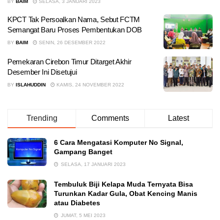
BY
BAIM
SELASA, 3 JANUARI 2023
KPCT Tak Persoalkan Nama, Sebut FCTM
Semangat Baru Proses Pembentukan DOB
BY
BAIM
SENIN, 26 DESEMBER 2022
Pemekaran Cirebon Timur Ditarget Akhir
Desember Ini Disetujui
BY
ISLAHUDDIN
KAMIS, 24 NOVEMBER 2022
Trending
Comments
Latest
6 Cara Mengatasi Komputer No Signal,
Gampang Banget
SELASA, 17 JANUARI 2023
Tembuluk Biji Kelapa Muda Ternyata Bisa
Turunkan Kadar Gula, Obat Kencing Manis
atau Diabetes
JUMAT, 5 MEI 2023