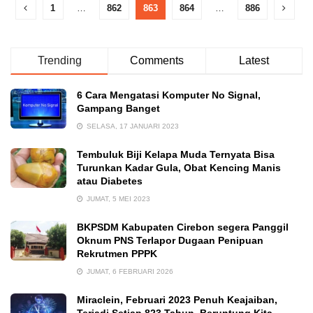
1
…
862
863
864
…
886
Trending
Comments
Latest
6 Cara Mengatasi Komputer No Signal,
Gampang Banget
SELASA, 17 JANUARI 2023
Tembuluk Biji Kelapa Muda Ternyata Bisa
Turunkan Kadar Gula, Obat Kencing Manis
atau Diabetes
JUMAT, 5 MEI 2023
BKPSDM Kabupaten Cirebon segera Panggil
Oknum PNS Terlapor Dugaan Penipuan
Rekrutmen PPPK
JUMAT, 6 FEBRUARI 2026
Miraclein, Februari 2023 Penuh Keajaiban,