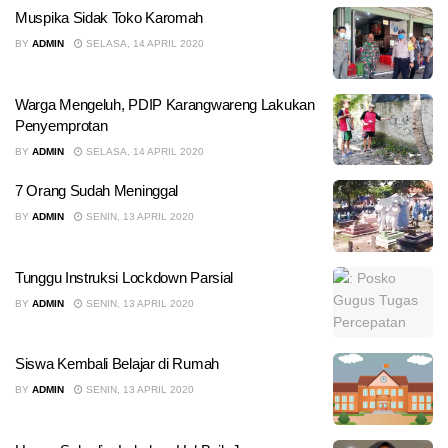
Muspika Sidak Toko Karomah
BY
ADMIN
SELASA, 14 APRIL 2020
Warga Mengeluh, PDIP Karangwareng Lakukan
Penyemprotan
BY
ADMIN
SELASA, 14 APRIL 2020
7 Orang Sudah Meninggal
BY
ADMIN
SENIN, 13 APRIL 2020
Tunggu Instruksi Lockdown Parsial
BY
ADMIN
SENIN, 13 APRIL 2020
Siswa Kembali Belajar di Rumah
BY
ADMIN
SENIN, 13 APRIL 2020