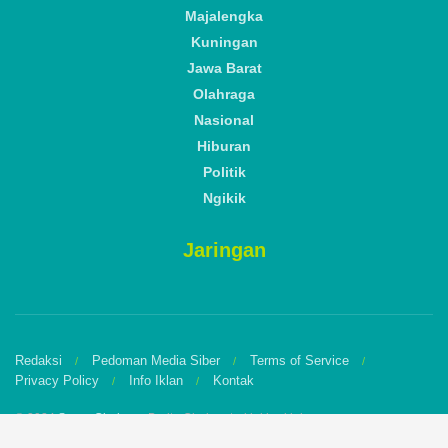
Majalengka
Kuningan
Jawa Barat
Olahraga
Nasional
Hiburan
Politik
Ngikik
Jaringan
Redaksi
Pedoman Media Siber
Terms of Service
Privacy Policy
Info Iklan
Kontak
© 2024
Suara Cirebon
- Berita Cirebon terkini hari ini.