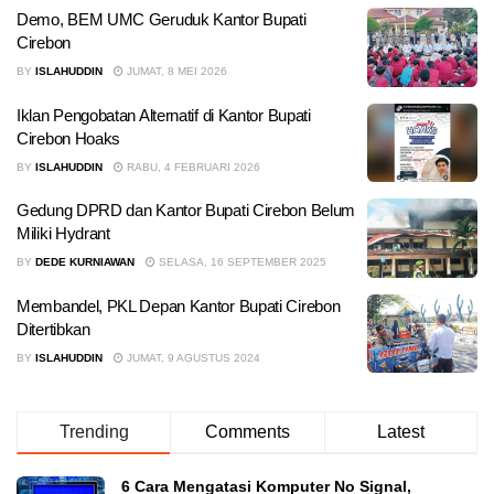
Demo, BEM UMC Geruduk Kantor Bupati
Cirebon
BY
ISLAHUDDIN
JUMAT, 8 MEI 2026
Iklan Pengobatan Alternatif di Kantor Bupati
Cirebon Hoaks
BY
ISLAHUDDIN
RABU, 4 FEBRUARI 2026
Gedung DPRD dan Kantor Bupati Cirebon Belum
Miliki Hydrant
BY
DEDE KURNIAWAN
SELASA, 16 SEPTEMBER 2025
Membandel, PKL Depan Kantor Bupati Cirebon
Ditertibkan
BY
ISLAHUDDIN
JUMAT, 9 AGUSTUS 2024
Trending
Comments
Latest
6 Cara Mengatasi Komputer No Signal,