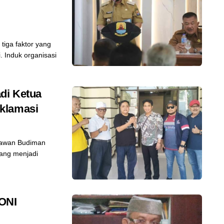
iga faktor yang
. Induk organisasi
di Ketua
klamasi
iawan Budiman
gang menjadi
KONI