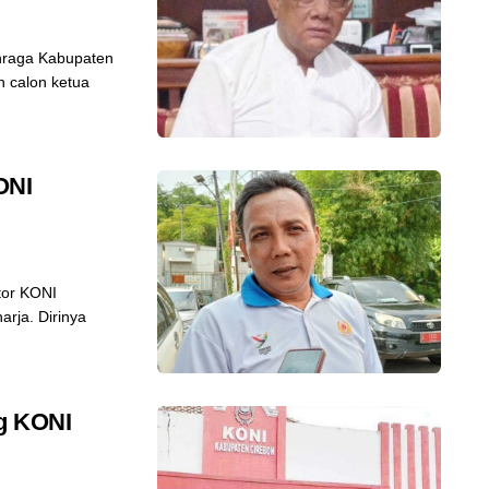
hraga Kabupaten
 calon ketua
ONI
tor KONI
arja. Dirinya
ng KONI