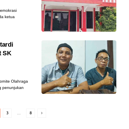
emokrasi
da ketua
tardi
t SK
omite Olahraga
ng penunjukan
3
…
8