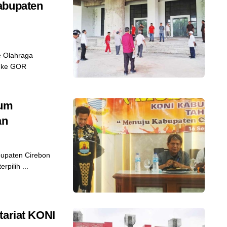
abupaten
e Olahraga
h ke GOR
lum
an
bupaten Cirebon
rpilih ...
tariat KONI