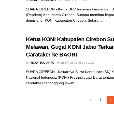
BY
DEDE KURNIAWAN
SENIN, 1 SEPTEMBER 2025
SUARA CIREBON - Ketua DPC Relawan Perjuangan D
(Repdem) Kabupaten Cirebon, Suhana meminta kepa
demisioner KONI Kabupaten Cirebon, Sutardi ...
Ketua KONI Kabupaten Cirebon Su
Melawan, Gugat KONI Jabar Terkai
Carataker ke BAORI
BY
VICKY SUGIARTO
SENIN, 25 AGUSTUS 2025
SUARA CIREBON - Keluarnya Surat Keputusan (SK) K
Nasional Indonesia (KONI) Provinsi Jawa Barat tenta
caretaker (penanggung jawab ...
1
2