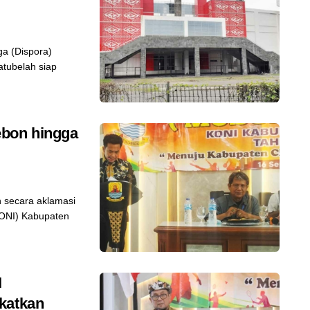
a (Dispora)
atubelah siap
ebon hingga
 secara aklamasi
KONI) Kabupaten
I
katkan