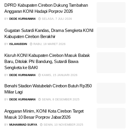
DPRD Kabupaten Cirebon Dukung Tambahan
Anggaran KONI Hadapi Porprov 2026
BY
DEDE KURNIAWAN
SELASA, 7 JULI 2026
Gugatan Sutardi Kandas, Drama Sengketa KONI
Kabupaten Cirebon Berakhir
BY
ISLAHUDDIN
RABU, 18 MARET 2026
Kisruh KONI Kabupaten Cirebon Masuk Babak
Baru, Ditolak PN Bandung, Sutardi Bawa
Sengketa ke BAKI
BY
DEDE KURNIAWAN
KAMIS, 15 JANUARI 2026
Benahi Stadion Watubelah Cirebon Butuh Rp350
Miliar Lagi
BY
DEDE KURNIAWAN
SENIN, 8 DESEMBER 2025
Anggaran Minim, KONI Kota Cirebon Target
Masuk 10 Besar Porprov Jabar2026
BY
MUHAMMAD SURYA
SENIN, 10 NOVEMBER 2025