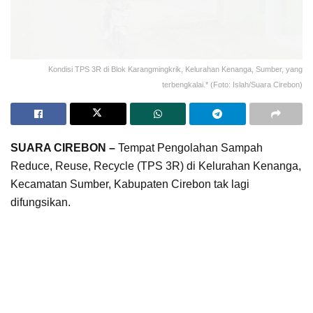
Kondisi TPS 3R di Blok Karangmingkrik, Kelurahan Kenanga, Sumber, yang
terbengkalai.* (Foto: Islah/Suara Cirebon)
SUARA CIREBON –
Tempat Pengolahan Sampah
Reduce, Reuse, Recycle (TPS 3R) di Kelurahan Kenanga,
Kecamatan Sumber, Kabupaten Cirebon tak lagi
difungsikan.
Bangunan TPS 3R yang berlokasi di Blok Karangmingkrik
itu dibiarkan terbengkalai dan tak lagi dimanfaatkan
sebagaimana tujuan awal pembangunan.
TPS 3R ini semula diproyeksikan sebagai fasilitas lokal