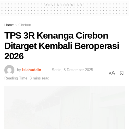
ADVERTISEMENT
Home
Cirebon
TPS 3R Kenanga Cirebon
Ditarget Kembali Beroperasi
2026
by
Islahuddin
Senin, 8 Desember 2025
A
A
Reading Time: 3 mins read