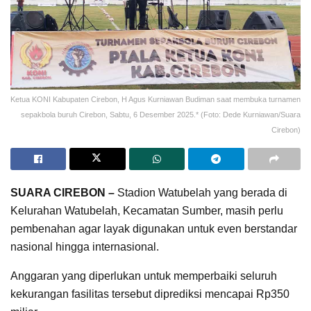
Ketua KONI Kabupaten Cirebon, H Agus Kurniawan Budiman saat membuka turnamen
sepakbola buruh Cirebon, Sabtu, 6 Desember 2025.* (Foto: Dede Kurniawan/Suara
Cirebon)
SUARA CIREBON –
Stadion Watubelah yang berada di
Kelurahan Watubelah, Kecamatan Sumber, masih perlu
pembenahan agar layak digunakan untuk even berstandar
nasional hingga internasional.
Anggaran yang diperlukan untuk memperbaiki seluruh
kekurangan fasilitas tersebut diprediksi mencapai Rp350