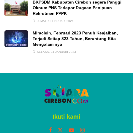
BKPSDM Kabupaten Cirebon segera Panggil
Oknum PNS Terlapor Dugaan Penipuan
Rekrutmen PPPK
JUMAT, 6 FEBRUARI 2026
Miraclein, Februari 2023 Penuh Keajaiban,
Terjadi Setiap 823 Tahun, Beruntung Kita
Mengalaminya
SELASA, 24 JANUARI 2023
Ikuti kami