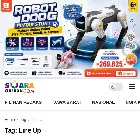
PILIHAN REDAKSI
JAWA BARAT
NASIONAL
NGIKI
Home
Tag
Line Up
Tag:
Line Up