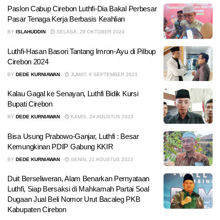
Paslon Cabup Cirebon Luthfi-Dia Bakal Perbesar
Pasar Tenaga Kerja Berbasis Keahlian
BY
ISLAHUDDIN
SELASA, 29 OKTOBER 2024
Luthfi-Hasan Basori Tantang Imron-Ayu di Pilbup
Cirebon 2024
BY
DEDE KURNIAWAN
JUMAT, 8 SEPTEMBER 2023
Kalau Gagal ke Senayan, Luthfi Bidik Kursi
Bupati Cirebon
BY
DEDE KURNIAWAN
KAMIS, 24 AGUSTUS 2023
Bisa Usung Prabowo-Ganjar, Luthfi : Besar
Kemungkinan PDIP Gabung KKIR
BY
DEDE KURNIAWAN
SENIN, 21 AGUSTUS 2023
Duit Berseliweran, Alam Benarkan Pernyataan
Luthfi, Siap Bersaksi di Mahkamah Partai Soal
Dugaan Jual Beli Nomor Urut Bacaleg PKB
Kabupaten Cirebon