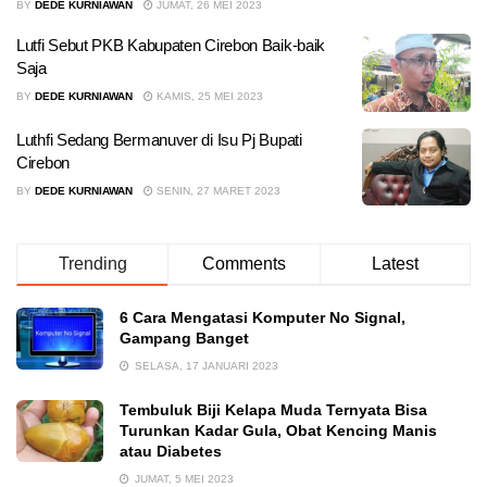
BY
DEDE KURNIAWAN
JUMAT, 26 MEI 2023
Lutfi Sebut PKB Kabupaten Cirebon Baik-baik
Saja
BY
DEDE KURNIAWAN
KAMIS, 25 MEI 2023
Luthfi Sedang Bermanuver di Isu Pj Bupati
Cirebon
BY
DEDE KURNIAWAN
SENIN, 27 MARET 2023
Trending
Comments
Latest
6 Cara Mengatasi Komputer No Signal,
Gampang Banget
SELASA, 17 JANUARI 2023
Tembuluk Biji Kelapa Muda Ternyata Bisa
Turunkan Kadar Gula, Obat Kencing Manis
atau Diabetes
JUMAT, 5 MEI 2023