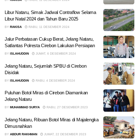
Libur Nataru, Simak Jadwal Contraflow Selama
Libur Natal 2024 dan Tahun Baru 2025
BY
RAKISA
RABU, 11 DESEMBER 2024
Jalur Perbatasan Cukup Berat, Jelang Nataru,
Satlantas Polresta Cirebon Lakukan Persiapan
BY
ISLAHUDDIN
JUMAT, 6 DESEMBER 2024
Jelang Nataru, Sejumlah SPBU di Cirebon
Disidak
BY
ISLAHUDDIN
RABU, 4 DESEMBER 2024
Puluhan Botol Miras di Cirebon Diamankan
Jelang Nataru
BY
MUHAMMAD SURYA
RABU, 27 DESEMBER 2023
Jelang Nataru, Ribuan Botol Miras di Majalengka
Dimusnahkan
BY
ABDUR RAKHMAN
JUMAT, 22 DESEMBER 2023