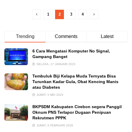
1
2
3
4
Trending
Comments
Latest
6 Cara Mengatasi Komputer No Signal,
Gampang Banget
SELASA, 17 JANUARI 2023
Tembuluk Biji Kelapa Muda Ternyata Bisa
Turunkan Kadar Gula, Obat Kencing Manis
atau Diabetes
JUMAT, 5 MEI 2023
BKPSDM Kabupaten Cirebon segera Panggil
Oknum PNS Terlapor Dugaan Penipuan
Rekrutmen PPPK
JUMAT, 6 FEBRUARI 2026