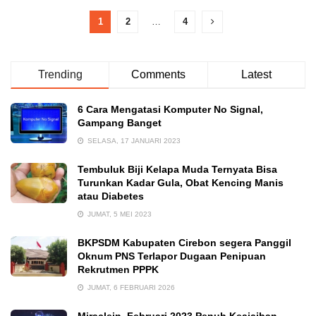
1
2
…
4
Trending
Comments
Latest
6 Cara Mengatasi Komputer No Signal,
Gampang Banget
SELASA, 17 JANUARI 2023
Tembuluk Biji Kelapa Muda Ternyata Bisa
Turunkan Kadar Gula, Obat Kencing Manis
atau Diabetes
JUMAT, 5 MEI 2023
BKPSDM Kabupaten Cirebon segera Panggil
Oknum PNS Terlapor Dugaan Penipuan
Rekrutmen PPPK
JUMAT, 6 FEBRUARI 2026
Miraclein, Februari 2023 Penuh Keajaiban,