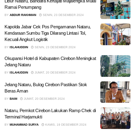
Libur Nataru, Bandara Kertajati Majalengka Mulai
Ramai Penumpang
BY
ABDUR RAKHMAN
SENIN, 23 DESEMBER 2024
Kapolda Jabar Cek Pos Pengamanan Nataru,
Kendaraan Sumbu Tiga Dilarang Lintasi Tol,
Kecuali Angkut Logistik
BY
ISLAHUDDIN
SENIN, 23 DESEMBER 2024
Okupansi Hotel di Kabupaten Cirebon Meningkat
Jelang Nataru
BY
ISLAHUDDIN
JUMAT, 20 DESEMBER 2024
Jelang Nataru, Bulog Cirebon Pastikan Stok
Beras Aman
BY
BAIM
JUMAT, 20 DESEMBER 2024
Nataru, Pemkot Cirebon Lakukan Ramp Chek di
Terminal Harjamukti
BY
MUHAMMAD SURYA
KAMIS, 19 DESEMBER 2024