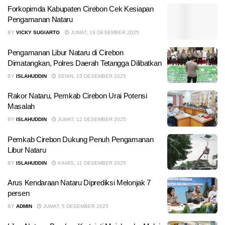
Forkopimda Kabupaten Cirebon Cek Kesiapan
Pengamanan Nataru
BY
VICKY SUGIARTO
JUMAT, 19 DESEMBER 2025
Pengamanan Libur Nataru di Cirebon
Dimatangkan, Polres Daerah Tetangga Dilibatkan
BY
ISLAHUDDIN
SENIN, 15 DESEMBER 2025
Rakor Nataru, Pemkab Cirebon Urai Potensi
Masalah
BY
ISLAHUDDIN
JUMAT, 12 DESEMBER 2025
Pemkab Cirebon Dukung Penuh Pengamanan
Libur Nataru
BY
ISLAHUDDIN
KAMIS, 11 DESEMBER 2025
Arus Kendaraan Nataru Diprediksi Melonjak 7
persen
BY
ADMIN
JUMAT, 5 DESEMBER 2025