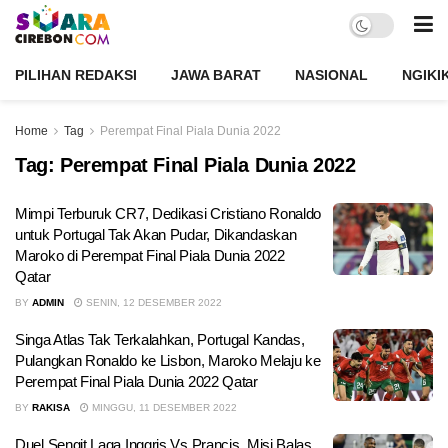
PILIHAN REDAKSI
JAWA BARAT
NASIONAL
NGIKI
Home
Tag
Perempat Final Piala Dunia 2022
Tag:
Perempat Final Piala Dunia 2022
Mimpi Terburuk CR7, Dedikasi Cristiano Ronaldo
untuk Portugal Tak Akan Pudar, Dikandaskan
Maroko di Perempat Final Piala Dunia 2022
Qatar
BY
ADMIN
SENIN, 12 DESEMBER 2022
Singa Atlas Tak Terkalahkan, Portugal Kandas,
Pulangkan Ronaldo ke Lisbon, Maroko Melaju ke
Perempat Final Piala Dunia 2022 Qatar
BY
RAKISA
MINGGU, 11 DESEMBER 2022
Duel Sengit Laga Inggris Vs Prancis, Misi Balas