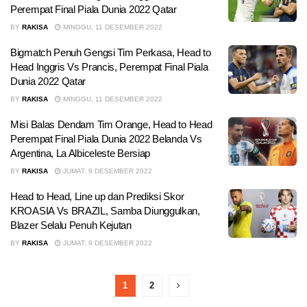
Perempat Final Piala Dunia 2022 Qatar
BY
RAKISA
MINGGU, 11 DESEMBER 2022
Bigmatch Penuh Gengsi Tim Perkasa, Head to
Head Inggris Vs Prancis, Perempat Final Piala
Dunia 2022 Qatar
BY
RAKISA
MINGGU, 11 DESEMBER 2022
Misi Balas Dendam Tim Orange, Head to Head
Perempat Final Piala Dunia 2022 Belanda Vs
Argentina, La Albiceleste Bersiap
BY
RAKISA
JUMAT, 9 DESEMBER 2022
Head to Head, Line up dan Prediksi Skor
KROASIA Vs BRAZIL, Samba Diunggulkan,
Blazer Selalu Penuh Kejutan
BY
RAKISA
JUMAT, 9 DESEMBER 2022
1
2