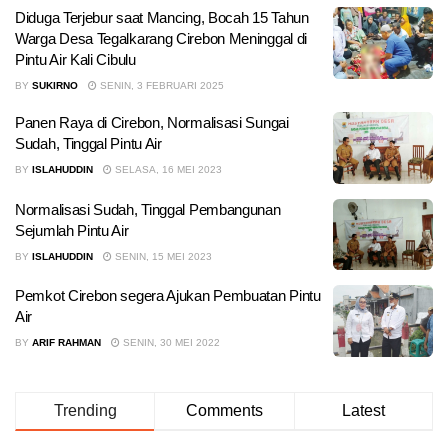
Diduga Terjebur saat Mancing, Bocah 15 Tahun
Warga Desa Tegalkarang Cirebon Meninggal di
Pintu Air Kali Cibulu
BY
SUKIRNO
SENIN, 3 FEBRUARI 2025
Panen Raya di Cirebon, Normalisasi Sungai
Sudah, Tinggal Pintu Air
BY
ISLAHUDDIN
SELASA, 16 MEI 2023
Normalisasi Sudah, Tinggal Pembangunan
Sejumlah Pintu Air
BY
ISLAHUDDIN
SENIN, 15 MEI 2023
Pemkot Cirebon segera Ajukan Pembuatan Pintu
Air
BY
ARIF RAHMAN
SENIN, 30 MEI 2022
Trending
Comments
Latest