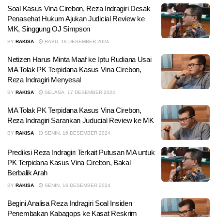
Soal Kasus Vina Cirebon, Reza Indragiri Desak
Penasehat Hukum Ajukan Judicial Review ke
MK, Singgung OJ Simpson
BY
RAKISA
RABU, 18 DESEMBER 2024
Netizen Harus Minta Maaf ke Iptu Rudiana Usai
MA Tolak PK Terpidana Kasus Vina Cirebon,
Reza Indragiri Menyesal
BY
RAKISA
SELASA, 17 DESEMBER 2024
MA Tolak PK Terpidana Kasus Vina Cirebon,
Reza Indragiri Sarankan Juducial Review ke MK
BY
RAKISA
SENIN, 16 DESEMBER 2024
Prediksi Reza Indragiri Terkait Putusan MA untuk
PK Terpidana Kasus Vina Cirebon, Bakal
Berbalik Arah
BY
RAKISA
SENIN, 16 DESEMBER 2024
Begini Analisa Reza Indragiri Soal Insiden
Penembakan Kabagops ke Kasat Reskrim