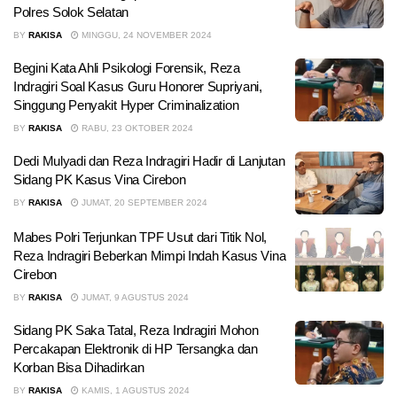
Polres Solok Selatan
BY
RAKISA
MINGGU, 24 NOVEMBER 2024
Begini Kata Ahli Psikologi Forensik, Reza
Indragiri Soal Kasus Guru Honorer Supriyani,
Singgung Penyakit Hyper Criminalization
BY
RAKISA
RABU, 23 OKTOBER 2024
Dedi Mulyadi dan Reza Indragiri Hadir di Lanjutan
Sidang PK Kasus Vina Cirebon
BY
RAKISA
JUMAT, 20 SEPTEMBER 2024
Mabes Polri Terjunkan TPF Usut dari Titik Nol,
Reza Indragiri Beberkan Mimpi Indah Kasus Vina
Cirebon
BY
RAKISA
JUMAT, 9 AGUSTUS 2024
Sidang PK Saka Tatal, Reza Indragiri Mohon
Percakapan Elektronik di HP Tersangka dan
Korban Bisa Dihadirkan
BY
RAKISA
KAMIS, 1 AGUSTUS 2024