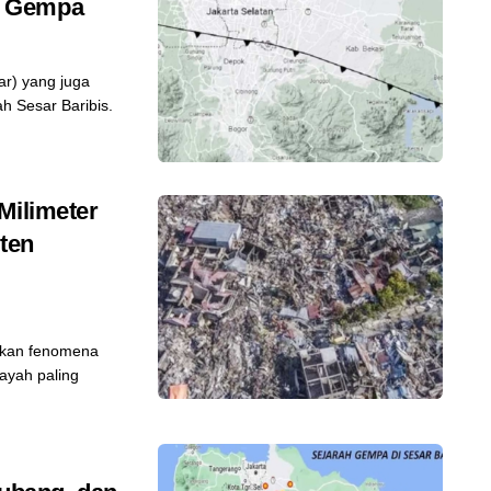
n Gempa
ar) yang juga
 Sesar Baribis.
Milimeter
nten
akan fenomena
ayah paling