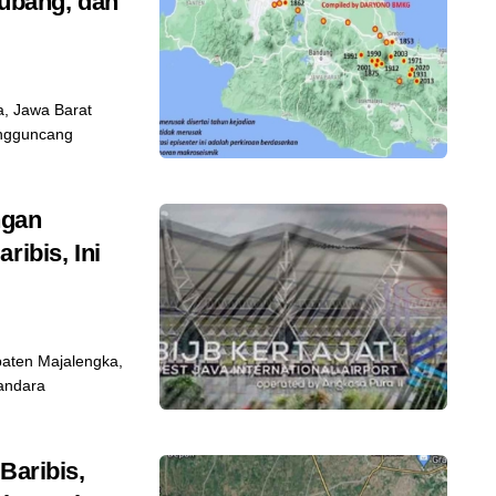
ubang, dan
, Jawa Barat
engguncang
ngan
ribis, Ini
ten Majalengka,
Bandara
Baribis,