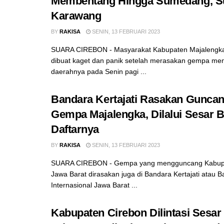
Membentang Hingga Sumedang, S
Karawang
BY
RAKISA
SENIN, 13 FEBRUARI 2023
SUARA CIREBON - Masyarakat Kabupaten Majalengka
dibuat kaget dan panik setelah merasakan gempa m
daerahnya pada Senin pagi ...
Bandara Kertajati Rasakan Gunca
Gempa Majalengka, Dilalui Sesar Ba
Daftarnya
BY
RAKISA
SENIN, 13 FEBRUARI 2023
SUARA CIREBON - Gempa yang mengguncang Kabupa
Jawa Barat dirasakan juga di Bandara Kertajati atau 
Internasional Jawa Barat ...
Kabupaten Cirebon Dilintasi Sesar 