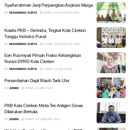
Syaifurrahman Janji Perjuangkan Aspirasi Warga
BY
MUHAMMAD SURYA
RABU, 24 AGUSTUS 2022
Koalisi PKB – Gerindra, Tingkat Kota Cirebon
Tunggu Instruksi Pusat
BY
MUHAMMAD SURYA
KAMIS, 11 AGUSTUS 2022
Een Rusmiyati Pimpin Fraksi Kebangkitan
Nurani DPRD Kota Cirebon
BY
MUHAMMAD SURYA
JUMAT, 22 JULI 2022
Penambahan Dapil Masih Tarik Ulur
BY
ADMIN
SENIN, 23 MEI 2022
PKB Kota Cirebon Minta Tes Antigen Siswa
Dilakukan Berkala
BY
ADMIN
JUMAT, 14 JANUARI 2022