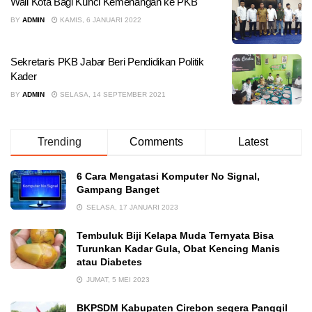
Wali Kota Bagi Kunci Kemenangan ke PKB
BY
ADMIN
KAMIS, 6 JANUARI 2022
Sekretaris PKB Jabar Beri Pendidikan Politik
Kader
BY
ADMIN
SELASA, 14 SEPTEMBER 2021
Trending
Comments
Latest
6 Cara Mengatasi Komputer No Signal,
Gampang Banget
SELASA, 17 JANUARI 2023
Tembuluk Biji Kelapa Muda Ternyata Bisa
Turunkan Kadar Gula, Obat Kencing Manis
atau Diabetes
JUMAT, 5 MEI 2023
BKPSDM Kabupaten Cirebon segera Panggil