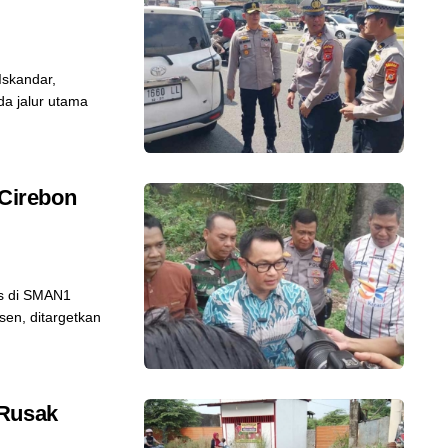
skandar,
da jalur utama
Cirebon
s di SMAN1
en, ditargetkan
 Rusak