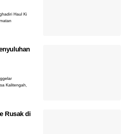
adiri Haul Ki
amatan
enyuluhan
ggelar
sa Kalitengah,
e Rusak di