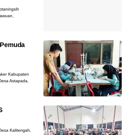
ptaningsih
Dawuan,
h Pemuda
aker Kabupaten
Desa Astapada,
S
esa Kalitengah,