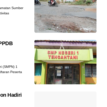
camatan Sumber
ivitas
 PPDB
i (SMPN) 1
ftaran Peserta
ron Hadiri