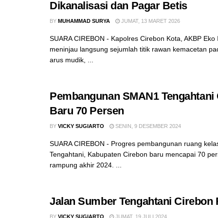
Dikanalisasi dan Pagar Betis
BY
MUHAMMAD SURYA
JUMAT, 13 MARET 2026
SUARA CIREBON - Kapolres Cirebon Kota, AKBP Eko I
meninjau langsung sejumlah titik rawan kemacetan pa
arus mudik, ...
Pembangunan SMAN1 Tengahtani 
Baru 70 Persen
BY
VICKY SUGIARTO
SENIN, 9 DESEMBER 2024
SUARA CIREBON - Progres pembangunan ruang kela
Tengahtani, Kabupaten Cirebon baru mencapai 70 pers
rampung akhir 2024. ...
Jalan Sumber Tengahtani Cirebon
BY
VICKY SUGIARTO
JUMAT, 19 JULI 2024