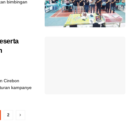
kan bimbingan
eserta
n
n Cirebon
aturan kampanye
2