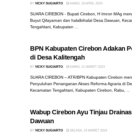
BY
VICKY SUGIARTO
KAMIS, 18 APRIL 2024
SUARA CIREBON - Bupati Cirebon, H Imron MAg mengh
Buyut Qilayaman dan halalbihalal Desa Dawuan, Kec
Tengahtani, Kabupaten ...
BPN Kabupaten Cirebon Adakan P
di Desa Kalitengah
BY
VICKY SUGIARTO
KAMIS, 21 MARET 2024
SUARA CIREBON – ATR/BPN Kabupaten Cirebon men
Penyuluhan Penanganan Akses Reforma Agraria di De
Kecamatan Tengahtani, Kabupaten Cirebon, Rabu, ...
Wabup Cirebon Ayu Tinjau Drainas
Dawuan
BY
VICKY SUGIARTO
SELASA, 19 MARET 2024