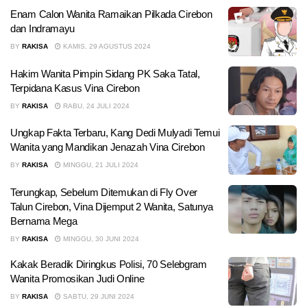
Enam Calon Wanita Ramaikan Pilkada Cirebon
dan Indramayu
BY
RAKISA
KAMIS, 29 AGUSTUS 2024
Hakim Wanita Pimpin Sidang PK Saka Tatal,
Terpidana Kasus Vina Cirebon
BY
RAKISA
RABU, 24 JULI 2024
Ungkap Fakta Terbaru, Kang Dedi Mulyadi Temui
Wanita yang Mandikan Jenazah Vina Cirebon
BY
RAKISA
MINGGU, 21 JULI 2024
Terungkap, Sebelum Ditemukan di Fly Over
Talun Cirebon, Vina Dijemput 2 Wanita, Satunya
Bernama Mega
BY
RAKISA
MINGGU, 30 JUNI 2024
Kakak Beradik Diringkus Polisi, 70 Selebgram
Wanita Promosikan Judi Online
BY
RAKISA
SABTU, 29 JUNI 2024