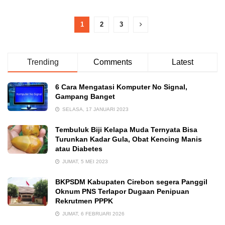
1
2
3
Trending
Comments
Latest
6 Cara Mengatasi Komputer No Signal,
Gampang Banget
SELASA, 17 JANUARI 2023
Tembuluk Biji Kelapa Muda Ternyata Bisa
Turunkan Kadar Gula, Obat Kencing Manis
atau Diabetes
JUMAT, 5 MEI 2023
BKPSDM Kabupaten Cirebon segera Panggil
Oknum PNS Terlapor Dugaan Penipuan
Rekrutmen PPPK
JUMAT, 6 FEBRUARI 2026