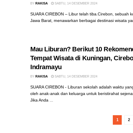
BY
RAKISA
SABTU, 14 DESEMBER 2024
SUARA CIREBON – Libur telah tiba.Cirebon, sebuah kot
Jawa Barat, menawarkan berbagai destinasi wisata yan
Mau Liburan? Berikut 10 Rekomen
Tempat Wisata di Kuningan, Cirebo
Indramayu
BY
RAKISA
SABTU, 14 DESEMBER 2024
SUARA CIREBON - Liburan sekolah adalah waktu yang 
oleh anak-anak dan keluarga untuk beristirahat sejenak 
Jika Anda ...
1
2