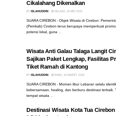
Cikalahang Dikenalkan
BY
ISLAHUDDIN
SELASA, 26 MEI 2026
SUARA CIREBON - Objek Wisata di Cirebon. Pemerin
(Pemkab) Cirebon terus berupaya memperkuat promos
potensi lokal, guna ...
Wisata Anti Galau Talaga Langit Ci
Sajikan Paket Lengkap, Fasilitas 
Tiket Ramah di Kantong
BY
ISLAHUDDIN
RABU, 18 MARET 2026
SUARA CIREBON - Momen libur Lebaran selalu identi
kebersamaan, healing, dan berburu destinasi terbaik. T
tempat wisata ...
Destinasi Wisata Kota Tua Cirebon