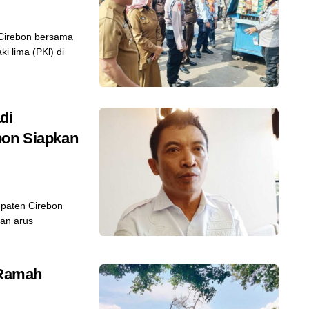
Cirebon bersama
 lima (PKl) di
di
bon Siapkan
paten Cirebon
an arus
 Ramah