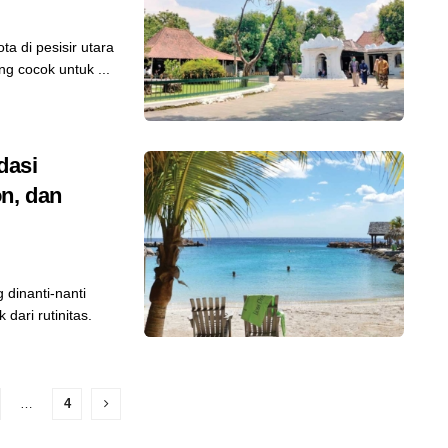
a di pesisir utara
g cocok untuk ...
dasi
n, dan
dinanti-nanti
dari rutinitas.
…
4