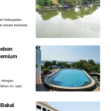
tah Kabupaten
i wisata berbasis
rebon
Premium
k dengan
ahun ini, satu
 Bakal