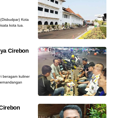
(Disbudpar) Kota
sata kota tua.
nya Cirebon
 beragam kuliner
i pemandangan
Cirebon