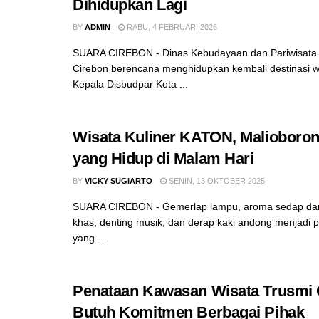
Dihidupkan Lagi
BY
ADMIN
RABU, 4 FEBRUARI 2026
SUARA CIREBON - Dinas Kebudayaan dan Pariwisata 
Cirebon berencana menghidupkan kembali destinasi wi
Kepala Disbudpar Kota ...
Wisata Kuliner KATON, Malioboro
yang Hidup di Malam Hari
BY
VICKY SUGIARTO
SENIN, 13 OKTOBER 2025
SUARA CIREBON - Gemerlap lampu, aroma sedap dari
khas, denting musik, dan derap kaki andong menjad
yang ...
Penataan Kawasan Wisata Trusmi 
Butuh Komitmen Berbagai Pihak