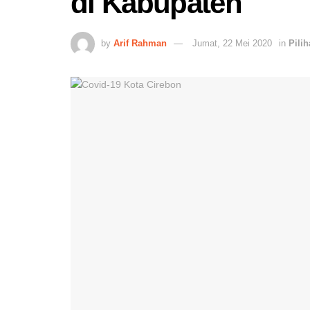
di Kabupaten
by
Arif Rahman
Jumat, 22 Mei 2020
in
Pili