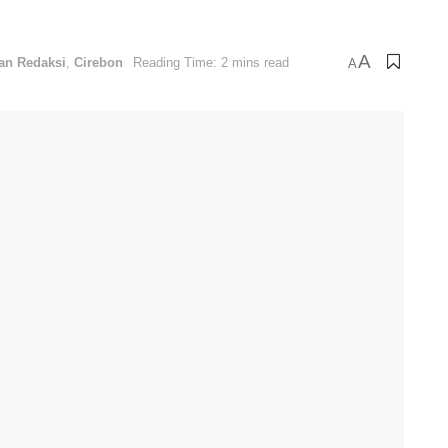
A
han Redaksi
,
Cirebon
Reading Time: 2 mins read
A