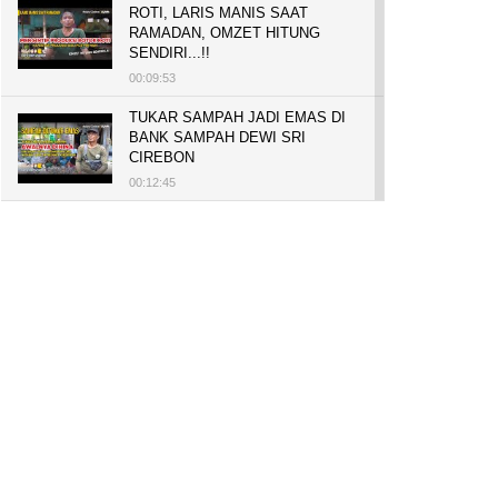
ROTI, LARIS MANIS SAAT
RAMADAN, OMZET HITUNG
SENDIRI...!!
00:09:53
TUKAR SAMPAH JADI EMAS DI
BANK SAMPAH DEWI SRI
CIREBON
00:12:45
PELUANG USAHA, BUKA TOKO
BAKO TINGWEK, MODAL AWAL
700 RIBU, BISA BELI RUMAH
700 JUTA DAN UMROH
00:14:51
Tanam Mangrove untuk Cegah
Abrasi, Penghasilan Meningkat
hingga Rp.1 Milar dan Jadi Desa
Wisata
00:08:44
HASILKAN PUNDI-PUNDI
RUPIAH, NIAT AWAL