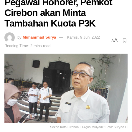
Pegawai Honorer, Pemkot
Cirebon akan Minta
Tambahan Kuota P3K
by
Muhammad Surya
Kamis, 9 Juni 2022
A
A
Reading Time: 2 mins read
Sekda Kota Cirebon, H Agus Mulyadi.* Foto: Surya/SC