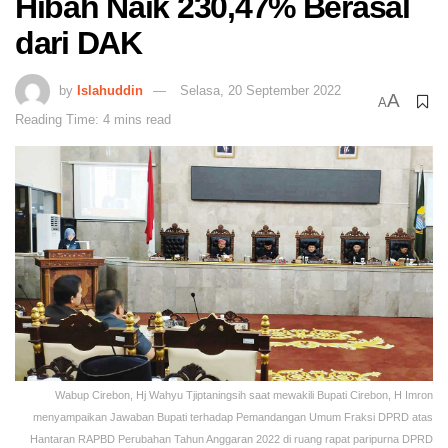
Hibah Naik 230,47% Berasal
dari DAK
by
Islahuddin
Selasa, 20 September 2022
A
A
Reading Time: 4 mins read
Wabup Cirebon, Hj Wahyu Tjiptaningsih saat mewakili Bupati Cirebon, H Imron
menyampaikan Jawaban Bupati terhadap Pemandangan Umum Fraksi DPRD atas
Hantaran RAPBD Perubahan Tahun Anggaran 2022 di ruang rapat paripurna DPRD