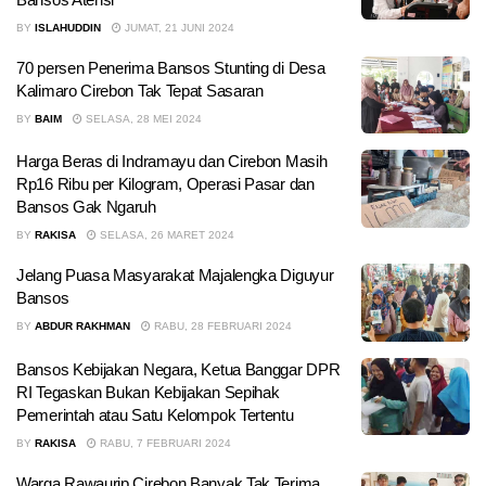
BY
ISLAHUDDIN
JUMAT, 21 JUNI 2024
70 persen Penerima Bansos Stunting di Desa
Kalimaro Cirebon Tak Tepat Sasaran
BY
BAIM
SELASA, 28 MEI 2024
Harga Beras di Indramayu dan Cirebon Masih
Rp16 Ribu per Kilogram, Operasi Pasar dan
Bansos Gak Ngaruh
BY
RAKISA
SELASA, 26 MARET 2024
Jelang Puasa Masyarakat Majalengka Diguyur
Bansos
BY
ABDUR RAKHMAN
RABU, 28 FEBRUARI 2024
Bansos Kebijakan Negara, Ketua Banggar DPR
RI Tegaskan Bukan Kebijakan Sepihak
Pemerintah atau Satu Kelompok Tertentu
BY
RAKISA
RABU, 7 FEBRUARI 2024
Warga Rawaurip Cirebon Banyak Tak Terima