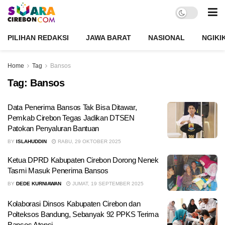
PILIHAN REDAKSI
JAWA BARAT
NASIONAL
NGIKI
Home
Tag
Bansos
Tag:
Bansos
Data Penerima Bansos Tak Bisa Ditawar,
Pemkab Cirebon Tegas Jadikan DTSEN
Patokan Penyaluran Bantuan
BY
ISLAHUDDIN
RABU, 29 OKTOBER 2025
Ketua DPRD Kabupaten Cirebon Dorong Nenek
Tasmi Masuk Penerima Bansos
BY
DEDE KURNIAWAN
JUMAT, 19 SEPTEMBER 2025
Kolaborasi Dinsos Kabupaten Cirebon dan
Polteksos Bandung, Sebanyak 92 PPKS Terima
Bansos Atensi