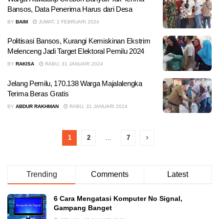
Bansos, Data Penerima Harus dari Desa
BY
BAIM
JUMAT, 2 FEBRUARI 2024
Politisasi Bansos, Kurangi Kemiskinan Ekstrim
Melenceng Jadi Target Elektoral Pemilu 2024
BY
RAKISA
RABU, 31 JANUARI 2024
Jelang Pemilu, 170.138 Warga Majalalengka
Terima Beras Gratis
BY
ABDUR RAKHMAN
RABU, 31 JANUARI 2024
1
2
…
7
Trending
Comments
Latest
6 Cara Mengatasi Komputer No Signal,
Gampang Banget