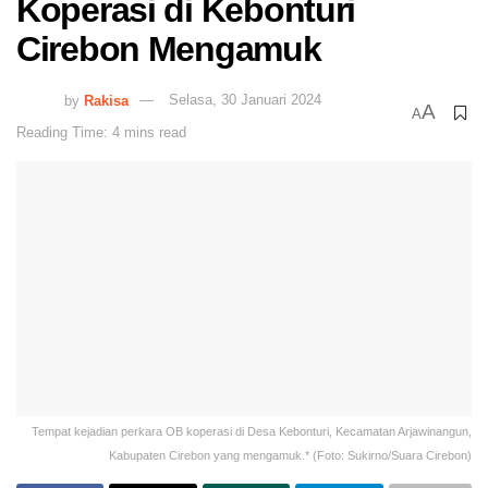
Koperasi di Kebonturi
Cirebon Mengamuk
by
Rakisa
Selasa, 30 Januari 2024
A
A
Reading Time: 4 mins read
Tempat kejadian perkara OB koperasi di Desa Kebonturi, Kecamatan Arjawinangun,
Kabupaten Cirebon yang mengamuk.* (Foto: Sukirno/Suara Cirebon)