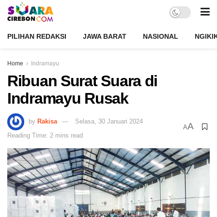
PILIHAN REDAKSI
JAWA BARAT
NASIONAL
NGIKI
Home
Indramayu
Ribuan Surat Suara di
Indramayu Rusak
by
Rakisa
Selasa, 30 Januari 2024
A
A
Reading Time: 2 mins read