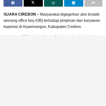
SUARA CIREBON –
Masyarakat digegerkan aksi brutalk
seorang office boy (OB) terhadap pimpinan dan karyawan
koperasi di Arjawinangun, Kabupaten Cirebon.
Aksi brutal OB itu terjadi pada Senin pagi, sekitar pukul
09.00 WIB, 29 Januari 2024 di dalam kantor sebuah
koperasi di Desa Kebon Turi, Kecamatan Arjawinangun,
Kaupaten Cirebon.
Empat karyawan, termasuk bos atau pimpinan koperasi,
terluka parah akibat amukan membabi buta OB, berinisial
SR (23 tahun), warga Gunungjati, Cirebon.