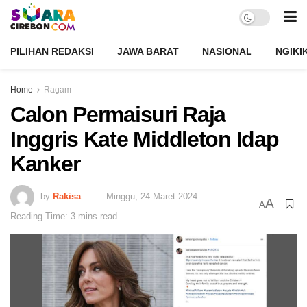
PILIHAN REDAKSI
JAWA BARAT
NASIONAL
NGIKI
Home
Ragam
Calon Permaisuri Raja
Inggris Kate Middleton Idap
Kanker
by
Rakisa
Minggu, 24 Maret 2024
A
A
Reading Time: 3 mins read