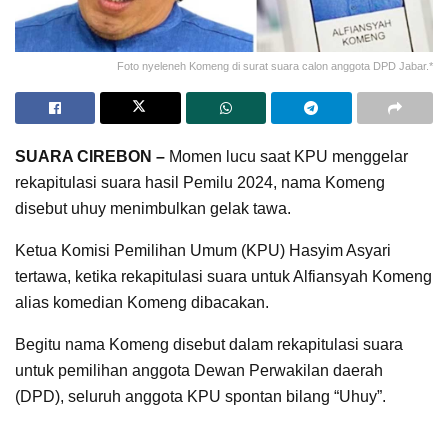
Foto nyeleneh Komeng di surat suara calon anggota DPD Jabar.*
SUARA CIREBON –
Momen lucu saat KPU menggelar
rekapitulasi suara hasil Pemilu 2024, nama Komeng
disebut uhuy menimbulkan gelak tawa.
Ketua Komisi Pemilihan Umum (KPU) Hasyim Asyari
tertawa, ketika rekapitulasi suara untuk Alfiansyah Komeng
alias komedian Komeng dibacakan.
Begitu nama Komeng disebut dalam rekapitulasi suara
untuk pemilihan anggota Dewan Perwakilan daerah
(DPD), seluruh anggota KPU spontan bilang “Uhuy”.