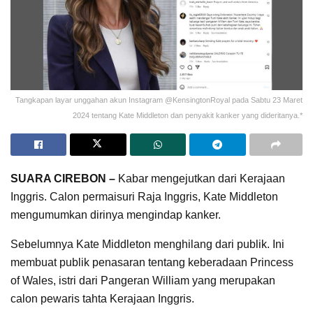
Tangkapan layar unggahan akun Instagram @KensingtonRoyal pada Sabtu 23 Maret
2024 tentang Kate Middleton dan penyakit kanker yang dideritanya.*
SUARA CIREBON –
Kabar mengejutkan dari Kerajaan
Inggris. Calon permaisuri Raja Inggris, Kate Middleton
mengumumkan dirinya mengindap kanker.
Sebelumnya Kate Middleton menghilang dari publik. Ini
membuat publik penasaran tentang keberadaan Princess
of Wales, istri dari Pangeran William yang merupakan
calon pewaris tahta Kerajaan Inggris.