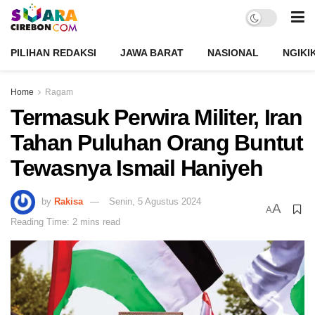
PILIHAN REDAKSI
JAWA BARAT
NASIONAL
NGIKI
Home
Ragam
Termasuk Perwira Militer, Iran
Tahan Puluhan Orang Buntut
Tewasnya Ismail Haniyeh
by
Rakisa
Senin, 5 Agustus 2024
A
A
Reading Time: 2 mins read