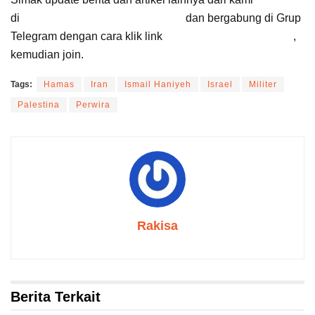
di
Google News Suara Cirebon
dan bergabung di Grup
Telegram dengan cara klik link
Suara Cirebon Update
,
kemudian join.
Tags:
Hamas
Iran
Ismail Haniyeh
Israel
Militer
Palestina
Perwira
Rakisa
Berita Terkait