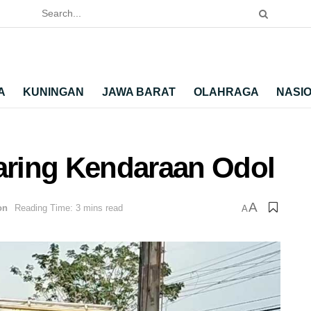
A
KUNINGAN
JAWA BARAT
OLAHRAGA
NASI
Jaring Kendaraan Odol
A
on
Reading Time: 3 mins read
A