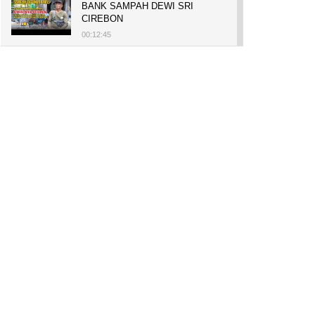
BANK SAMPAH DEWI SRI
CIREBON
00:12:45
PELUANG USAHA, BUKA TOKO
BAKO TINGWEK, MODAL AWAL
700 RIBU, BISA BELI RUMAH
700 JUTA DAN UMROH
00:14:51
Tanam Mangrove untuk Cegah
Abrasi, Penghasilan Meningkat
hingga Rp.1 Milar dan Jadi Desa
Wisata
00:08:44
HASILKAN PUNDI-PUNDI
RUPIAH, NIAT AWAL
LESTARIKAN BUDAYA CIREBON
00:07:00
AWALNYA COBA-COBA, KINI
SUKSES TANAM SORGUM 2
HEKTAR DI LAHAN KURANG