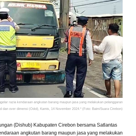
ggelar razia kendaraan angkutan barang maupun jasa yang melakukan pelanggaran
ad dan over dimensi (Odol), Kamis, 14 November 2024.* (Foto: Baim/Suara Cirebon)
ngan (Dishub) Kabupaten Cirebon bersama Satlantas
 kendaraan angkutan barang maupun jasa yang melakukan