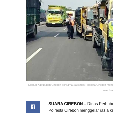
Dishub Kabupaten Cirebon bersama Satlantas Polresta Cirebon men
over lo
SUARA CIREBON –
Dinas Perhubu
Polresta Cirebon menggelar razia