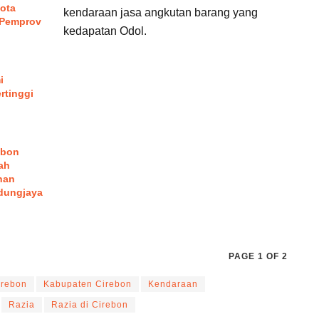
ota
kendaraan jasa angkutan barang yang
 Pemprov
kedapatan Odol.
i
rtinggi
ebon
ah
han
dungjaya
PAGE 1 OF 2
irebon
Kabupaten Cirebon
Kendaraan
Razia
Razia di Cirebon