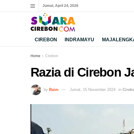
Jumat, April 24, 2026
CIREBON
INDRAMAYU
MAJALENGK
Home
Cirebon
Razia di Cirebon 
by
Baim
Jumat, 15 November 2024
in
Cireb