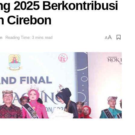
g 2025 Berkontribusi
 Cirebon
A
on
Reading Time: 3 mins read
A