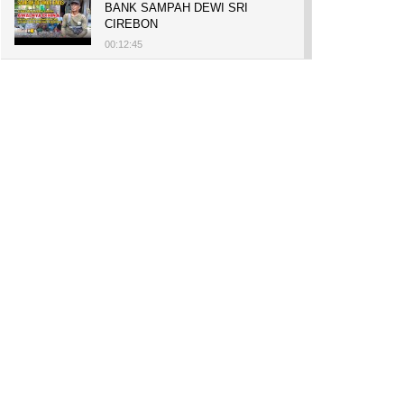
BANK SAMPAH DEWI SRI
CIREBON
00:12:45
PELUANG USAHA, BUKA TOKO
BAKO TINGWEK, MODAL AWAL
700 RIBU, BISA BELI RUMAH
700 JUTA DAN UMROH
00:14:51
Tanam Mangrove untuk Cegah
Abrasi, Penghasilan Meningkat
hingga Rp.1 Milar dan Jadi Desa
Wisata
00:08:44
HASILKAN PUNDI-PUNDI
RUPIAH, NIAT AWAL
LESTARIKAN BUDAYA CIREBON
00:07:00
AWALNYA COBA-COBA, KINI
SUKSES TANAM SORGUM 2
HEKTAR DI LAHAN KURANG