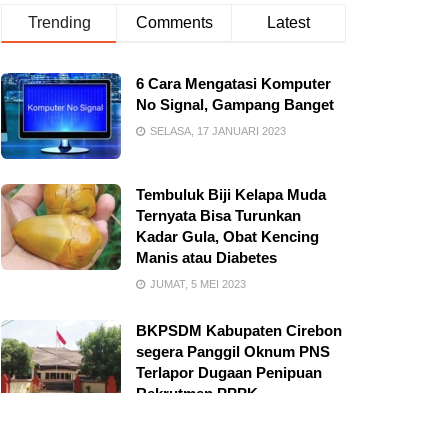
Trending
Comments
Latest
6 Cara Mengatasi Komputer
No Signal, Gampang Banget
SELASA, 17 JANUARI 2023
Tembuluk Biji Kelapa Muda
Ternyata Bisa Turunkan
Kadar Gula, Obat Kencing
Manis atau Diabetes
JUMAT, 5 MEI 2023
BKPSDM Kabupaten Cirebon
segera Panggil Oknum PNS
Terlapor Dugaan Penipuan
Rekrutmen PPPK
JUMAT, 6 FEBRUARI 2026