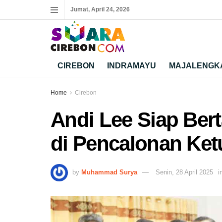
Jumat, April 24, 2026
CIREBON
INDRAMAYU
MAJALENGK
Home
Cirebon
Andi Lee Siap Ber
di Pencalonan Ket
by
Muhammad Surya
Senin, 28 April 2025
i