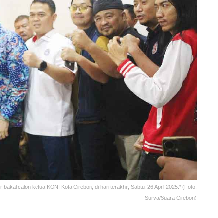
bakal calon ketua KONI Kota Cirebon, di hari terakhir, Sabtu, 26 April 2025.* (Foto:
Surya/Suara Cirebon)