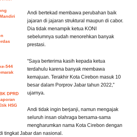
ong
Andi bertekad membawa perubahan baik
Mandiri
jajaran di jajaran struktural maupun di cabor.
Dia tidak menampik ketua KONI
on
sebelumnya sudah menorehkan banyak
erdas
prestasi.
“Saya berterima kasih kepada ketua
 ke-544
terdahulu karena banyak membawa
emarak
kemajuan. Terakhir Kota Cirebon masuk 10
besar dalam Porprov Jabar tahun 2022,”
ujarnya.
, BK DPRD
Laporan
Etik HSG
Andi tidak ingin berjanji, namun mengajak
seluruh insan olahraga bersama-sama
mengharumkan nama Kota Cirebon dengan
i tingkat Jabar dan nasional.