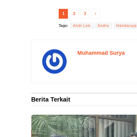
1
2
3
Tags:
Andi Lee
Andru
Handaruja
Muhammad Surya
Berita Terkait