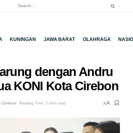
A
KUNINGAN
JAWA BARAT
OLAHRAGA
NASI
tarung dengan Andru
ua KONI Kota Cirebon
A
n
Cirebon
Reading Time: 3 mins read
A