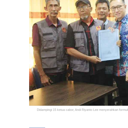
Didampingi 15 ketua cabor, Andi Riyanto Lee menyerahkan formulir 