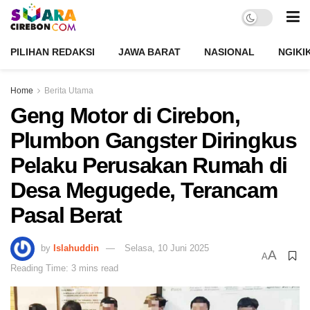
PILIHAN REDAKSI
JAWA BARAT
NASIONAL
NGIKI
Home
Berita Utama
Geng Motor di Cirebon,
Plumbon Gangster Diringkus
Pelaku Perusakan Rumah di
Desa Megugede, Terancam
Pasal Berat
by
Islahuddin
Selasa, 10 Juni 2025
A
A
Reading Time: 3 mins read