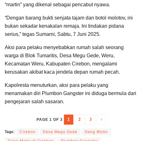
“martin” yang dikenal sebagai pencabut nyawa.
“Dengan barang bukti senjata tajam dan botol molotov, ini
bukan sekadar kenakalan remaja. Ini tindakan pidana
serius,” tegas Sumarni, Sabtu, 7 Juni 2025.
Aksi para pelaku menyebabkan rumah salah seorang
warga di Blok Tumaritis, Desa Megu Gede, Weru,
Kecamatan Weru, Kabupaten Cirebon, mengalami
kerusakan akibat kaca jendela depan rumah pecah.
Kapolresta menuturkan, aksi para pelaku yang
menamakan diri Plumbon Gangster ini diduga bermula dari
pengejaran salah sasaran.
1
2
3
PAGE 1 OF 3
Tags:
Cirebon
Desa Megu Gede
Geng Motor
Geng Motor di Cirebon
Plumbon Gangster