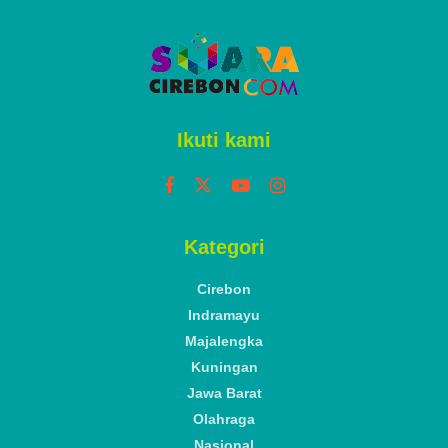
ADVERTISEMENT
Home
Cirebon
Jogging Track Watubelah
Cirebon Bakal Jadi Kawasan
Ekobudpar
by
Islahuddin
Selasa, 10 Juni 2025
A
A
Reading Time: 2 mins read