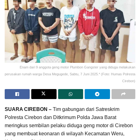
Enam dari 9 anggota geng motor Plumbon Gangster yang diduga melakukan
perusakan rumah warga Desa Megugede, Sabtu, 7 Juni 2025.* (Foto: Humas Polresta
Cirebon)
SUARA CIREBON –
Tim gabungan dari Satreskrim
Polresta Cirebon dan Ditkrimum Polda Jawa Barat
meringkus sembilan pelaku diduga geng motor di Cirebon
yang membuat keonaran di wilayah Kecamatan Weru,