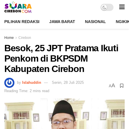
PILIHAN REDAKSI
JAWA BARAT
NASIONAL
NGIKI
Home
Cirebon
Besok, 25 JPT Pratama Ikuti
Penkom di BKPSDM
Kabupaten Cirebon
by
Islahuddin
Senin, 28 Juli 2025
A
A
Reading Time: 2 mins read