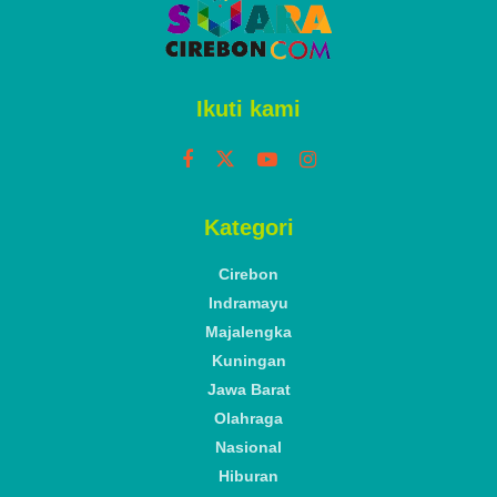
Home
Cirebon
Rawan Praktik Prostitusi, 60
Lapak PKL di Kawasan
Stadion Bima Cirebon
Dibongkar
by
Muhammad Surya
Senin, 28 Juli 2025
A
A
Reading Time: 3 mins read