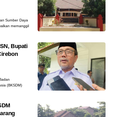
an Sumber Daya
walkan memanggil
SN, Bupati
irebon
 Badan
usia (BKSDM)
PSDM
larang