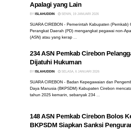
Apalagi yang Lain
BY
ISLAHUDDIN
SENIN, 19 JANUARI 2026
SUARA CIREBON - Pemerintah Kabupaten (Pemkab) C
Perangkat Daerah (PD) mengangkat pegawai non-Apar
(ASN) atau yang kerap ...
234 ASN Pemkab Cirebon Pelanggar
Dijatuhi Hukuman
BY
ISLAHUDDIN
SELASA, 6 JANUARI 2026
SUARA CIREBON - Badan Kepegawaian dan Pengem
Daya Manusia (BKPSDM) Kabupaten Cirebon mencata
tahun 2025 kemarin, sebanyak 234 ...
148 ASN Pemkab Cirebon Bolos Ke
BKPSDM Siapkan Sanksi Pengura