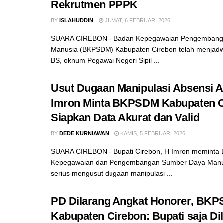
Rekrutmen PPPK
BY
ISLAHUDDIN
JUMAT, 6 FEBRUARI 2026
SUARA CIREBON - Badan Kepegawaian Pengembang
Manusia (BKPSDM) Kabupaten Cirebon telah menjad
BS, oknum Pegawai Negeri Sipil ...
Usut Dugaan Manipulasi Absensi A
Imron Minta BKPSDM Kabupaten C
Siapkan Data Akurat dan Valid
BY
DEDE KURNIAWAN
KAMIS, 5 FEBRUARI 2026
SUARA CIREBON - Bupati Cirebon, H Imron meminta
Kepegawaian dan Pengembangan Sumber Daya Man
serius mengusut dugaan manipulasi ...
PD Dilarang Angkat Honorer, BK
Kabupaten Cirebon: Bupati saja Di