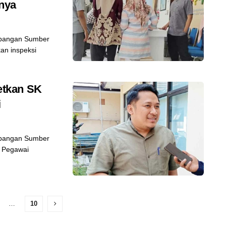
nnya
bangan Sumber
n inspeksi
etkan SK
i
bangan Sumber
 Pegawai
…
10