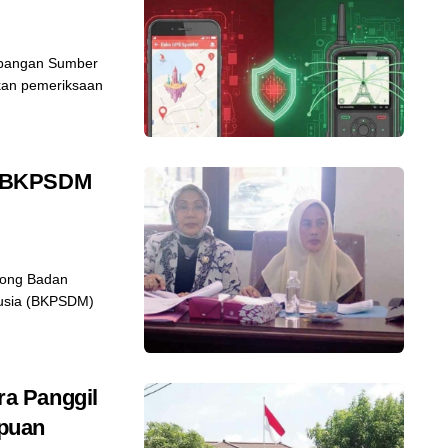
bangan Sumber
an pemeriksaan
g BKPSDM
ong Badan
usia (BKPSDM)
a Panggil
puan