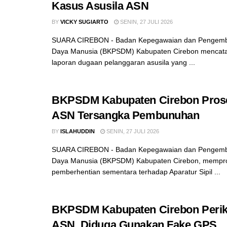
Kasus Asusila ASN
BY
VICKY SUGIARTO
SENIN, 27 JULI 2026
SUARA CIREBON - Badan Kepegawaian dan Pengem
Daya Manusia (BKPSDM) Kabupaten Cirebon mencata
laporan dugaan pelanggaran asusila yang ...
BKPSDM Kabupaten Cirebon Pros
ASN Tersangka Pembunuhan
BY
ISLAHUDDIN
SENIN, 27 JULI 2026
SUARA CIREBON - Badan Kepegawaian dan Pengem
Daya Manusia (BKPSDM) Kabupaten Cirebon, mempro
pemberhentian sementara terhadap Aparatur Sipil ...
BKPSDM Kabupaten Cirebon Perik
ASN, Diduga Gunakan Fake GPS