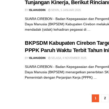
Tunjangan Kinerja, Berikut Rincia
BY
ISLAHUDDIN
SENIN, 5 JANUARI 2026
SUARA CIREBON - Badan Kepegawaian dan Pengem
Daya Manusia (BKPSDM) Kabupaten Cirebon melakuka
mendadak (sidak) kehadiran pegawai di ...
BKPSDM Kabupaten Cirebon Targ
PPPK Paruh Waktu Terbit Tahun In
BY
ISLAHUDDIN
SELASA, 4 NOVEMBER 2025
SUARA CIREBON - Badan Kepegawaian dan Pengem
Daya Manusia (BKPSDM) menargetkan penerbitan SK
Pemerintah dengan Perjanjian Kerja (PPPK) ...
1
2