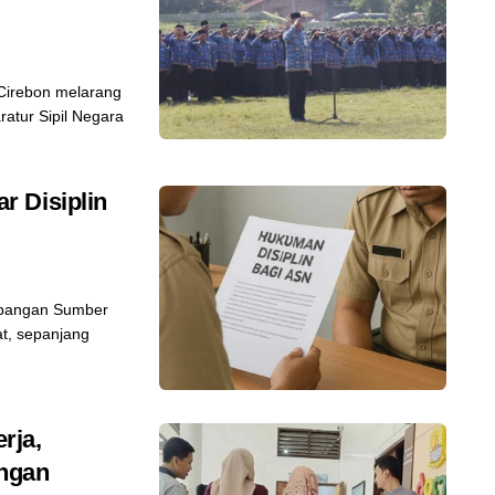
irebon melarang
atur Sipil Negara
 Disiplin
bangan Sumber
t, sepanjang
rja,
ngan